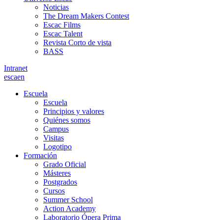
Noticias
The Dream Makers Contest
Escac Films
Escac Talent
Revista Corto de vista
BASS
Intranet
es
ca
en
Escuela
Escuela
Principios y valores
Quiénes somos
Campus
Visitas
Logotipo
Formación
Grado Oficial
Másteres
Postgrados
Cursos
Summer School
Action Academy
Laboratorio Ópera Prima