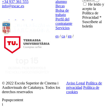
+34 937 361 555
alumno
He leído y
info@escac.es
Becas
acepto la
Bolsa de
Política de
trabajo
Privacidad *
Perfil del
Suscríbete al
contratante
boletín
Servicios
es
/
ca
/
en
/
© 2022 Escola Superior de Cinema i
Aviso Legal
Política de
Audiovisuals de Catalunya. Todos los
privacidad
Política de
derechos reservados
cookies
Popupcontent
i