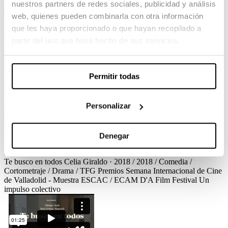
nuestros partners de redes sociales, publicidad y análisis
Te busco en todos
web, quienes pueden combinarla con otra información
que les haya proporcionado o que hayan recopilado a
Celia Giraldo / 2018 / Comedia / Cortometraje / Drama / TFG
partir del uso que haya hecho de sus servicios.
Merche alquila la habitación de su único hijo a Günther, un joven
alemán sobre el cual irá poco a poco proyectando sus deseos y
carencias.
Permitir todas
Ver el corto
Créditos
Premios
Te busco en todos
Celia Giraldo · 2018 / 2018 / Comedia /
Personalizar
Cortometraje / Drama / TFG
Créditos
Dirección
Celia Giraldo
Guión
Núria Dunjó, Celia Giraldo
Dirección de Producción
Lide
Tellechea
Dirección de Fotografía
Clara Rus, Águeda Sfer
Dirección de Arte
Elisabet Gomà
Montaje
Laura Pérez Gispert
Denegar
Diseño de Sonido
Oriol Donat i Martos
Vestuario
Alba Urgell
Cast
Míriam Iscla, Max Grosse Majench, Toni Meler Fonte
Te busco en todos
Celia Giraldo · 2018 / 2018 / Comedia /
Cortometraje / Drama / TFG
Premios
Semana Internacional de Cine
de Valladolid - Muestra ESCAC / ECAM
D'A Film Festival
Un
impulso colectivo