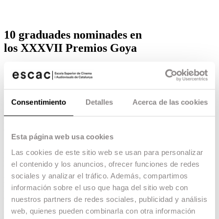
10 graduades nominades en
los XXXVII Premios Goya
7 nominaciones para alumnis de ESCAC
repartidos en 6 categorías diferentes.
01.12.22 -
Escac talent
,
Consentimiento
Detalles
Acerca de las cookies
Se acaban de dar a conocer las nominaciones a
los
Premios Goya 2023
de la Academia de las
Artes y las Ciencias Cinematográficas de España,
que se celebraran el 11 de febrero de 2023 en
Esta página web usa cookies
Sevilla.
Las cookies de este sitio web se usan para personalizar
Estas son las 7 nominaciones para graduades en
ESCAC:
el contenido y los anuncios, ofrecer funciones de redes
sociales y analizar el tráfico. Además, compartimos
Estibaliz Urresola Solaguren
, graduada del
información sobre el uso que haga del sitio web con
Máster en Dirección, nominada a Mejor
cortometraje de ficción por
CUERDAS.
nuestros partners de redes sociales, publicidad y análisis
web, quienes pueden combinarla con otra información
Laura Pedro y Lluís Rivera
nominadxs a