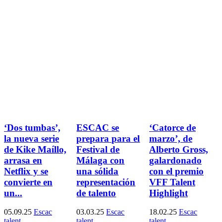
‘Dos tumbas’,
ESCAC se
‘Catorce de
la nueva serie
prepara para el
marzo’, de
de Kike Maíllo,
Festival de
Alberto Gross,
arrasa en
Málaga con
galardonado
Netflix y se
una sólida
con el premio
convierte en
representación
VFF Talent
un...
de talento
Highlight
05.09.25
Escac
03.03.25
Escac
18.02.25
Escac
talent
talent
talent