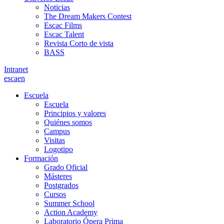
Noticias
The Dream Makers Contest
Escac Films
Escac Talent
Revista Corto de vista
BASS
Intranet
es
ca
en
Escuela
Escuela
Principios y valores
Quiénes somos
Campus
Visitas
Logotipo
Formación
Grado Oficial
Másteres
Postgrados
Cursos
Summer School
Action Academy
Laboratorio Ópera Prima