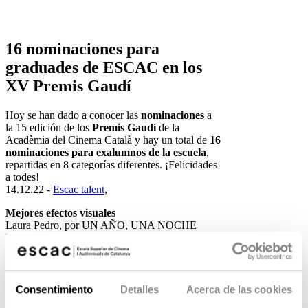
16 nominaciones para
graduades de ESCAC en los
XV Premis Gaudí
Hoy se han dado a conocer las
nominaciones
a
la 15 edición de los
Premis Gaudí
de la
Acadèmia del Cinema Català y hay un total de
16
nominaciones para exalumnos de la escuela
,
repartidas en 8 categorías diferentes. ¡Felicidades
a todes!
14.12.22 -
Escac talent
,
Mejores efectos visuales
Laura Pedro, por UN AÑO, UNA NOCHE
Lluís Rivera y Alex Villagrasa, por LOS
RENGLONES TORCIDOS DE DIOS
Lluís Rivera y Laura Pedro, por MALNAZIDOS
Mejor sonido
Consentimiento
Detalles
Acerca de las cookies
Aitor Berenguer, Laura Díez (ALUMNI) i Marc