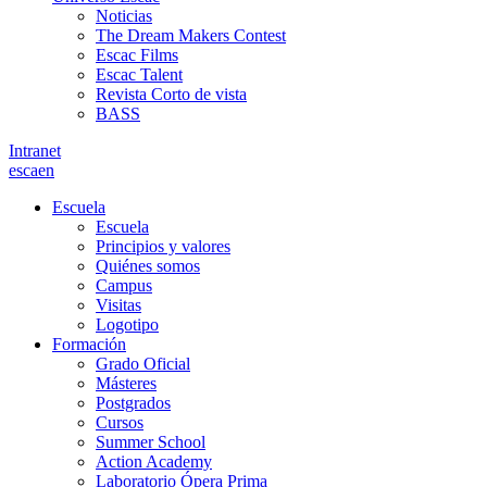
Noticias
The Dream Makers Contest
Escac Films
Escac Talent
Revista Corto de vista
BASS
Intranet
es
ca
en
Escuela
Escuela
Principios y valores
Quiénes somos
Campus
Visitas
Logotipo
Formación
Grado Oficial
Másteres
Postgrados
Cursos
Summer School
Action Academy
Laboratorio Ópera Prima