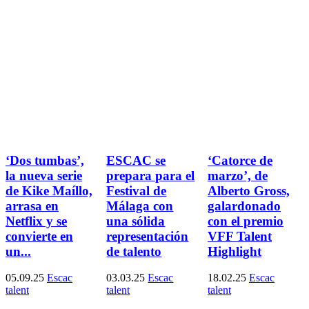
‘Dos tumbas’,
ESCAC se
‘Catorce de
la nueva serie
prepara para el
marzo’, de
de Kike Maíllo,
Festival de
Alberto Gross,
arrasa en
Málaga con
galardonado
Netflix y se
una sólida
con el premio
convierte en
representación
VFF Talent
un...
de talento
Highlight
05.09.25
Escac
03.03.25
Escac
18.02.25
Escac
talent
talent
talent