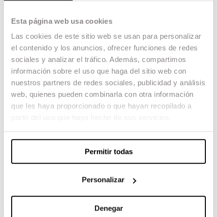
Orts, per LOS RENGLONES TORCIDOS DE
DIOS
Esta página web usa cookies
Mejor montaje
Albert Serra, Artur Tort y Ariadna Ribas
Las cookies de este sitio web se usan para personalizar
(ALUMNI), por PACIFICTION
el contenido y los anuncios, ofrecer funciones de redes
Ana Pfaff (AMMAC), por ALCARRÀS
sociales y analizar el tráfico. Además, compartimos
Ariadna Ribas, por SURO
información sobre el uso que haga del sitio web con
Mejor dirección artística
nuestros partners de redes sociales, publicidad y análisis
Laia Colet, per UN AÑO, UNA NOCHE
web, quienes pueden combinarla con otra información
Sylvia Steinbrecht, per LOS RENGLONES
TORCIDOS DE DIOS
que les haya proporcionado o que hayan recopilado a
partir del uso que haya hecho de sus servicios.
Mejor película para televisión
SIS NITS D’AGOST. Dirigida por Ventura
Durall, escrita por Jordi Lara y Ventura Durall y
producida por Ventura Durall y Paco Poch
Permitir todas
Mejor cortometraje
HARTA. Dirigido por Júlia de Paz, escrito por
Personalizar
Júlia de Paz y Núria Dunjó y producido por
Sergio Grobas
SOLO. Dirigido por Alberto Gross, escrito por
Alberto Gross y Laura Egidos y producido
Denegar
por Laura Egidos