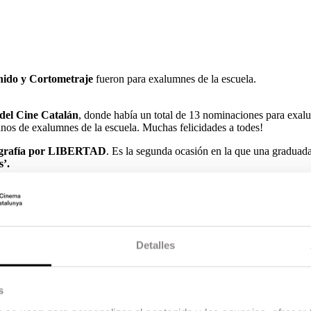
onido y Cortometraje
fueron para exalumnes de la escuela.
del Cine Catalán
, donde había un total de 13 nominaciones para exal
nos de exalumnes de la escuela. Muchas felicidades a todes!
ografía por LIBERTAD
. Es la segunda ocasión en la que una graduada
s’.
í a Mejor Mo
ntaje por
SIS DIES CORRENTS.
isuales
por
MEDITERRANEO
. Es su tercer Gaudí después de
REC
Detalles
ejor Sonido
. En esta ocasión compartido con el también graduado
Ma
r Cortometraje por FARRUCAS
. El corto cuenta con buena parte d
s