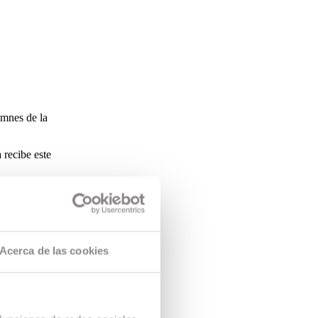
umnes de la
 recibe este
 3
el 2011
Acerca de las cookies
rc
e graduades