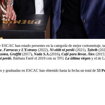
e ESCAC han estado presentes en la categoría de mejor cortometraje, t
e
,
Farrucas y L’Extrany
(2022),
Ni oblit ni perdó
(2021),
Tahrib
(202
azotea, Graffiti
(2017)
, Nada S.A.
(2016)
, Café para llevar, Álex
(2015
ni perdó
, Bárbara Farré el 2019 con su TFG
La última virgen
y el de L
os y graduadas en ESCAC han obtenido hasta la fecha un total de
53 P