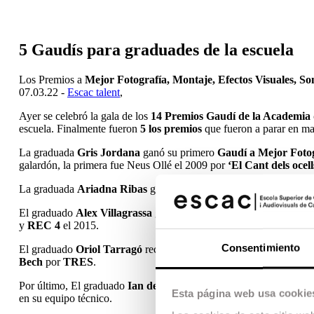
5 Gaudís para graduades de la escuela
Los Premios a
Mejor Fotografía, Montaje, Efectos Visuales, S
07.03.22 -
Escac talent
,
Ayer se celebró la gala de los
14 Premios Gaudí de la Academia 
escuela. Finalmente fueron
5 los premios
que fueron a parar en ma
La graduada
Gris Jordana
ganó su primero
Gaudí a Mejor Fot
galardón, la primera fue Neus Ollé el 2009 por
‘El Cant dels ocell
La graduada
Ariadna Ribas
ganó, junto con Neus Ballús, el
Gaud
El graduado
Alex Villagrassa
ganó el
Gaudí a Mejores Efectos V
y
REC 4
el 2015.
Consentimiento
El graduado
Oriol Tarragó
recogió su octavo Premio
Gaudí al M
Bech
por
TRES
.
Por último, El graduado
Ian de la Rosa
recogió el premio a
Mejo
Esta página web usa cookie
en su equipo técnico.