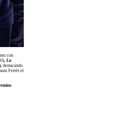
anto con
0)
, La
)
,
destacando
aura Ferrés el
remios