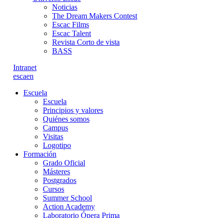
Noticias
The Dream Makers Contest
Escac Films
Escac Talent
Revista Corto de vista
BASS
Intranet
es
ca
en
Escuela
Escuela
Principios y valores
Quiénes somos
Campus
Visitas
Logotipo
Formación
Grado Oficial
Másteres
Postgrados
Cursos
Summer School
Action Academy
Laboratorio Ópera Prima