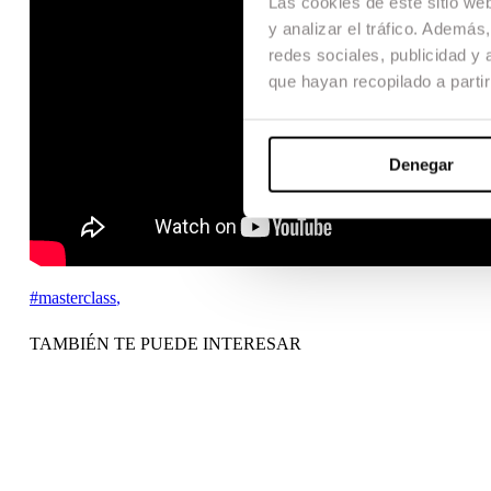
Las cookies de este sitio we
y analizar el tráfico. Ademá
redes sociales, publicidad y
que hayan recopilado a parti
Denegar
#masterclass
,
TAMBIÉN TE PUEDE INTERESAR