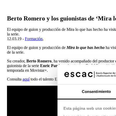
Berto Romero y los guionistas de ‘Mira 
El equipo de guion y producción de Mira lo que has hecho ha visi
la serie.
12.03.19 -
Formación
,
El equipo de guion y producción de
Mira lo que has hecho
ha vis
de la serie.
Su creador,
Berto Romero
, ha venido acompañado del productor
guionista de la serie
Enric Pardo
y el guionista
Rafel Barceló
. Ha
temporada en Movistar+.
Consulta
aquí
todo el talento ESCAC detrás de la serie.
Consentimiento
Esta página web usa cookie