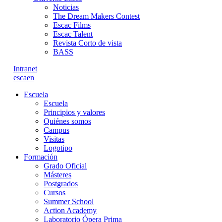
Noticias
The Dream Makers Contest
Escac Films
Escac Talent
Revista Corto de vista
BASS
Intranet
es
ca
en
Escuela
Escuela
Principios y valores
Quiénes somos
Campus
Visitas
Logotipo
Formación
Grado Oficial
Másteres
Postgrados
Cursos
Summer School
Action Academy
Laboratorio Ópera Prima