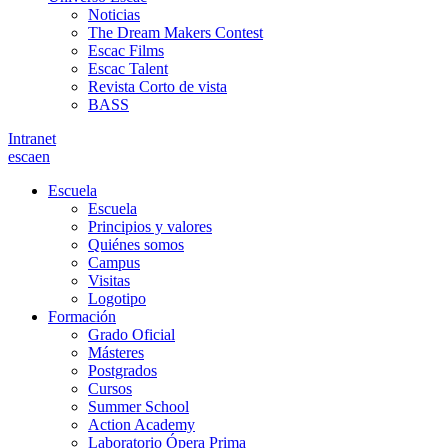
Noticias
The Dream Makers Contest
Escac Films
Escac Talent
Revista Corto de vista
BASS
Intranet
es
ca
en
Escuela
Escuela
Principios y valores
Quiénes somos
Campus
Visitas
Logotipo
Formación
Grado Oficial
Másteres
Postgrados
Cursos
Summer School
Action Academy
Laboratorio Ópera Prima