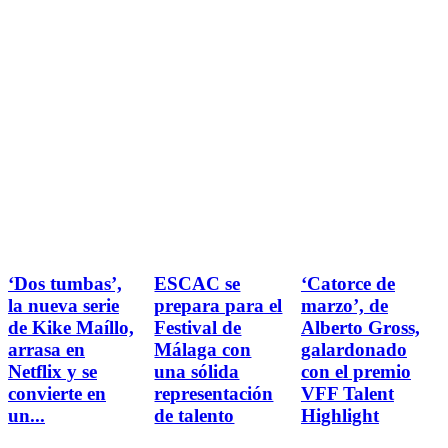
‘Dos tumbas’,
ESCAC se
‘Catorce de
la nueva serie
prepara para el
marzo’, de
de Kike Maíllo,
Festival de
Alberto Gross,
arrasa en
Málaga con
galardonado
Netflix y se
una sólida
con el premio
convierte en
representación
VFF Talent
un...
de talento
Highlight