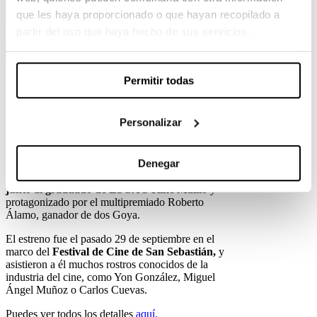
que les haya proporcionado o que hayan recopilado a
partir del uso que haya hecho de sus servicios.
Permitir todas
Candela Buttigliero
fue la ganadora de la
III
edición
del concurso
Audi Future Stories
gracias a su sorprendente guion: El chófer. Un
Personalizar
corto con una trama que reflexiona acerca de
diferentes asuntos de relevancia social desde una
perspectiva femenina y original.
Denegar
Un thriller emocionante y desgarrador,
codirigido
junto al graduado de ESCAC Kike Maíllo
y
protagonizado por el multipremiado Roberto
Álamo, ganador de dos Goya.
El estreno fue el pasado 29 de septiembre en el
marco del
Festival de Cine de San Sebastián,
y
asistieron a él muchos rostros conocidos de la
industria del cine, como Yon González, Miguel
Ángel Muñoz o Carlos Cuevas.
Puedes ver todos los detalles
aquí.