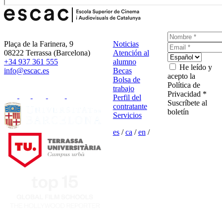
Plaça de la Farinera, 9
Noticias
08222 Terrassa (Barcelona)
Atención al
+34 937 361 555
alumno
He leído y
info@escac.es
Becas
acepto la
Bolsa de
Política de
trabajo
Privacidad *
Perfil del
Suscríbete al
contratante
boletín
Servicios
es
/
ca
/
en
/