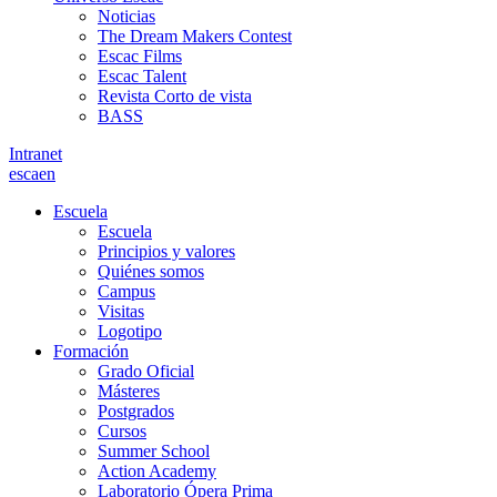
Noticias
The Dream Makers Contest
Escac Films
Escac Talent
Revista Corto de vista
BASS
Intranet
es
ca
en
Escuela
Escuela
Principios y valores
Quiénes somos
Campus
Visitas
Logotipo
Formación
Grado Oficial
Másteres
Postgrados
Cursos
Summer School
Action Academy
Laboratorio Ópera Prima