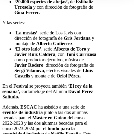
‘20.000 especies de abejas’,
de
Estibaliz
Urresola
y con dirección de fotografía de
Gina Ferrer.
Y las series:
‘
La mesías’
, serie de Los Javis con
dirección de fotografía de
Gris Jordana
y
montaje de
Alberto Gutiérrez
.
‘El otro lado’
, serie
Alberto de Toro y
Javier Ruiz Caldera
, con
Toni Carrizosa
como productor ejecutivo, música de
Javier Rodero
, dirección de fotografía de
Sergi Vilanova
, efectos visuales de
Lluís
Castells
y montaje de
Oriol Pérez.
En el Festival se proyecta también ‘
El rey de la
semana’,
cortometraje del Alumni
David Pérez
Sañudo.
Además,
ESCAC
ha asistido a una serie de
eventos de industria
junto a las dos alumnas
becadas para el
Máster en Guion
del curso
2022-2023 y las dos alumnas becadas para el
curso 2023-2024 por el
fondo para la
creatividad inclusiva
de
Netflix España
. Este