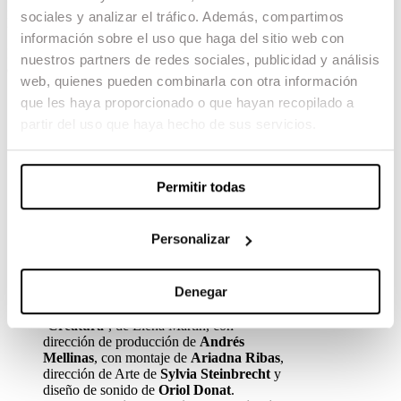
La
71 edición del Festival de San Sebastián
se
sociales y analizar el tráfico. Además, compartimos
llena de talento ESCAC un año más.
información sobre el uso que haga del sitio web con
Entre los proyectos destacados que se proyectan
nuestros partners de redes sociales, publicidad y análisis
en el festival se encuentran las películas:
web, quienes pueden combinarla con otra información
‘Un amor’
, película de Isabel Coixet con
que les haya proporcionado o que hayan recopilado a
dirección de fotografía de
Bet Rourich
.
partir del uso que haya hecho de sus servicios.
‘La Sociedad de la Nieve’
, dirigida por
J.A. Bayona
, con guión de
Bernat
Vilaplana
, montaje de
Jaume Martí
,
supervisión de efectos de
Laura Pedro
,
Permitir todas
diseño de sonido de
Oriol Tarragó
y
edición de sonido de
Marc Bech
.
‘Els Encantats’
, de
Elena Trapé,
con
Personalizar
guión de
Miguel Ibáñez,
dirección de
fotografía de
Pau Castejón
y montaje de
Sofía Escudé
.
Denegar
‘El fantástico caso del Golem’,
de
Burnin Percebes
.
‘Creatura’
, de Elena Martín, con
dirección de producción de
Andrés
Mellinas
, con montaje de
Ariadna Ribas
,
dirección de Arte de
Sylvia Steinbrecht
y
diseño de sonido de
Oriol Donat
.