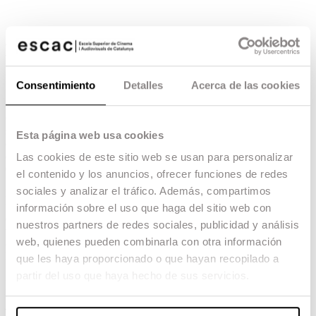
El ganador de un Premio
Oscar David Martí visita la
Consentimiento
Detalles
Acerca de las cookies
escuela
Con un Premio Oscar y cuatro Premios Goya en
su haber, es uno de los maquilladores y artistas de
Esta página web usa cookies
efectos especiales más reconocidos del cine
español.
Las cookies de este sitio web se usan para personalizar
02.03.18 -
Formación
,
el contenido y los anuncios, ofrecer funciones de redes
sociales y analizar el tráfico. Además, compartimos
David Martí, fundador del
Estudio DDT SFX
y
uno de los maquilladores y artistas de efectos
información sobre el uso que haga del sitio web con
especiales más reconocidos del cine español, ha
nuestros partners de redes sociales, publicidad y análisis
venido a la escuela a compartir sus experiencias
web, quienes pueden combinarla con otra información
con toda la comunidad ESCAC, en especial con
los alumnos de VFX y Arte.
que les haya proporcionado o que hayan recopilado a
partir del uso que haya hecho de sus servicios.
Once veces nominado a los Premios Goya,
lo
ha ganado a los Mejor Efectos Especiales por
Frágiles
(2005),
El laberinto del fauno
(2006) y