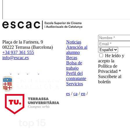
Plaça de la Farinera, 9
Noticias
08222 Terrassa (Barcelona)
Atención al
+34 937 361 555
alumno
He leído y
info@escac.es
Becas
acepto la
Bolsa de
Política de
trabajo
Privacidad *
Perfil del
Suscríbete al
contratante
boletín
Servicios
es
/
ca
/
en
/