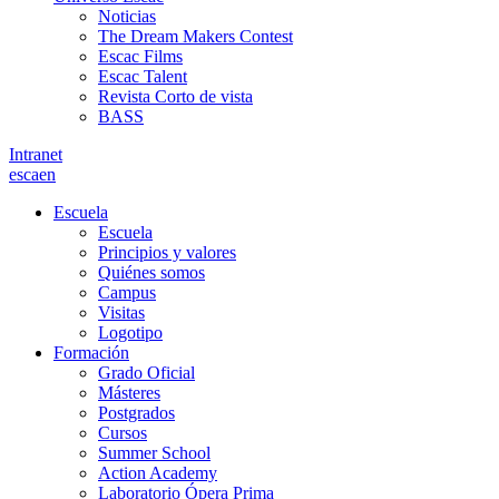
Noticias
The Dream Makers Contest
Escac Films
Escac Talent
Revista Corto de vista
BASS
Intranet
es
ca
en
Escuela
Escuela
Principios y valores
Quiénes somos
Campus
Visitas
Logotipo
Formación
Grado Oficial
Másteres
Postgrados
Cursos
Summer School
Action Academy
Laboratorio Ópera Prima