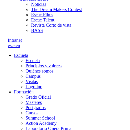
Noticias
The Dream Makers Contest
Escac Films
Escac Talent
Revista Corto de vista
BASS
Intranet
es
ca
en
Escuela
Escuela
Principios y valores
Quiénes somos
Campus
Visitas
Logotipo
Formación
Grado Oficial
Másteres
Postgrados
Cursos
Summer School
Action Academy
Laboratorio Ópera Prima