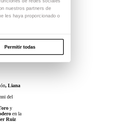
 funciones de redes sociales
con nuestros partners de
ue les haya proporcionado o
tivo.
ido y a
Tere
ciones.
Permitir todas
ión
,
Liana
mni del
 Toro
y
odero
en la
ier Ruiz