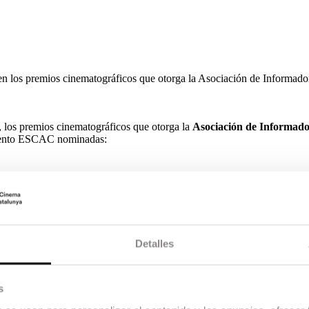
 los premios cinematográficos que otorga la Asociación de Informado
, los premios cinematográficos que otorga la
Asociación de Informado
talento ESCAC nominadas:
 Producción
Mar Medir
como
Productora Ejecutiva.
La película tiene
ón de Foto
y
Laia Ateca
en
Dirección de Arte
. La película tiene un to
Detalles
ción del Programa Ópera Prima de ESCAC y producida por Escac Films, 
raduados en la escuela.
s
u Valls
en la Fotografía,
Alberto de Toro
en Montaje,
Oriol Tarrag
e Pedro
para los efectos.