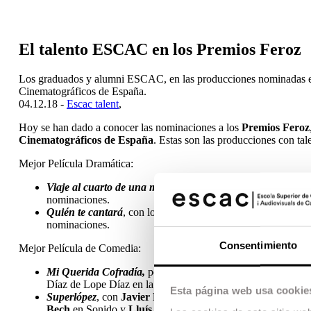
El talento ESCAC en los Premios Feroz
Los graduados y alumni ESCAC, en las producciones nominadas en
Cinematográficos de España.
04.12.18 -
Escac talent
,
Hoy se han dado a conocer las nominaciones a los
Premios Feroz
Cinematográficos de España
. Estas son las producciones con 
Mejor Película Dramática:
Viaje al cuarto de una madre
, con la alumni del Máster de
nominaciones.
Quién te cantará
, con los graduados
Edu Grau
en
Direcci
nominaciones.
Consentimiento
Mejor Película de Comedia:
Mi Querida Cofradía,
película surgida de la anterior edi
Díaz de Lope Díaz en la dirección y el equipo formado por g
Esta página web usa cookie
Superlópez
, con
Javier Ruiz Caldera
en la dirección,
Arna
Bech
en Sonido y
Lluís Castells, Lluís Rivera y Laura d