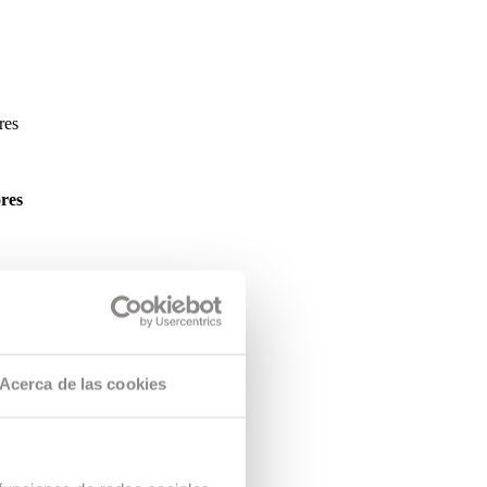
res
res
 un total de 4
tal de 7
Acerca de las cookies
con Marta
ó y Marc