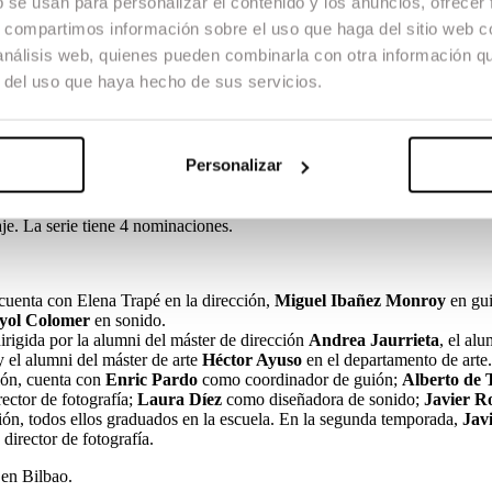
b se usan para personalizar el contenido y los anuncios, ofrecer
s, compartimos información sobre el uso que haga del sitio web 
 análisis web, quienes pueden combinarla con otra información q
el alumni del Máster de Producción
Iñaki Jauristi
como productor ejecu
r del uso que haya hecho de sus servicios.
ral
como director de fotografía, a
Jordi Rossinyol
en el equipo de son
í y Carlos Saladrigas
en el de arte. La serie tiene un total de 5 nomina
serie tiene 2 nominaciones.
Personalizar
 y
Alberto de Toro
en montaje. La serie tiene 7 nominaciones.
e. La serie tiene 4 nominaciones.
cuenta con Elena Trapé en la dirección,
Miguel Ibañez Monroy
en gu
nyol Colomer
en sonido.
irigida por la alumni del máster de dirección
Andrea Jaurrieta
, el alu
 el alumni del máster de arte
Héctor Ayuso
en el departamento de arte.
ión, cuenta con
Enric Pardo
como coordinador de guión;
Alberto de
ector de fotografía;
Laura Díez
como diseñadora de sonido;
Javier R
ón, todos ellos graduados en la escuela. En la segunda temporada,
Jav
irector de fotografía.
 en Bilbao.