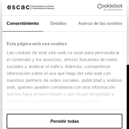
coordinador.
El videoclip se publicó el pasado 4 de diciembre
y en tan solo una semana ya ha alcanzado más de
un millón y medio de reproducciones en Youtube.
Consentimiento
Detalles
Acerca de las cookies
El álbum, que lleva por nombre
1016
(el número
que llevaba cuando hizo el casting para
Operación Triunfo
),
se publicará el
14 de
Esta página web usa cookies
diciembre,
e incluirá
16 canciones,
la mayoría
compuestas en su etapa de concursante de OT
Las cookies de este sitio web se usan para personalizar
2017 y coproducidas por él.
el contenido y los anuncios, ofrecer funciones de redes
sociales y analizar el tráfico. Además, compartimos
información sobre el uso que haga del sitio web con
nuestros partners de redes sociales, publicidad y análisis
web, quienes pueden combinarla con otra información
que les haya proporcionado o que hayan recopilado a
partir del uso que haya hecho de sus servicios.
Permitir todas