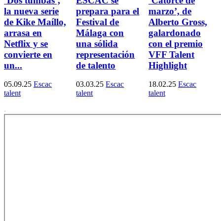
‘Dos tumbas’,
ESCAC se
‘Catorce de
la nueva serie
prepara para el
marzo’, de
de Kike Maíllo,
Festival de
Alberto Gross,
arrasa en
Málaga con
galardonado
Netflix y se
una sólida
con el premio
convierte en
representación
VFF Talent
un...
de talento
Highlight
05.09.25
Escac
03.03.25
Escac
18.02.25
Escac
talent
talent
talent