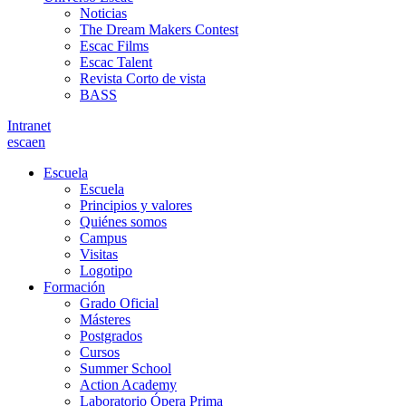
Noticias
The Dream Makers Contest
Escac Films
Escac Talent
Revista Corto de vista
BASS
Intranet
es
ca
en
Escuela
Escuela
Principios y valores
Quiénes somos
Campus
Visitas
Logotipo
Formación
Grado Oficial
Másteres
Postgrados
Cursos
Summer School
Action Academy
Laboratorio Ópera Prima