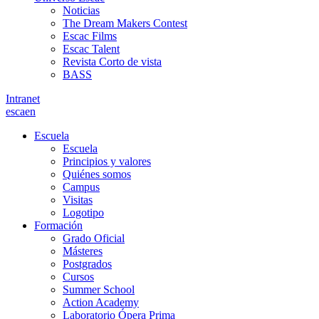
Noticias
The Dream Makers Contest
Escac Films
Escac Talent
Revista Corto de vista
BASS
Intranet
es
ca
en
Escuela
Escuela
Principios y valores
Quiénes somos
Campus
Visitas
Logotipo
Formación
Grado Oficial
Másteres
Postgrados
Cursos
Summer School
Action Academy
Laboratorio Ópera Prima