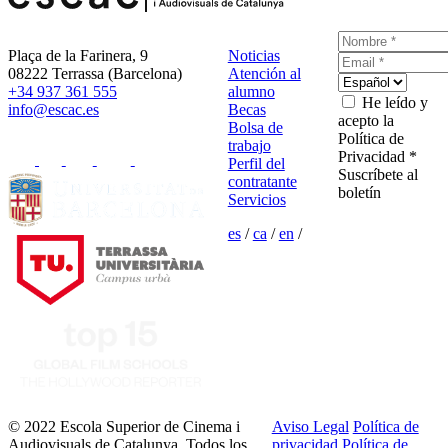
Plaça de la Farinera, 9
Noticias
08222 Terrassa (Barcelona)
Atención al
+34 937 361 555
alumno
He leído y
info@escac.es
Becas
acepto la
Bolsa de
Política de
trabajo
Privacidad *
Perfil del
Suscríbete al
contratante
boletín
Servicios
es
/
ca
/
en
/
© 2022 Escola Superior de Cinema i
Aviso Legal
Política de
Audiovisuals de Catalunya. Todos los
privacidad
Política de