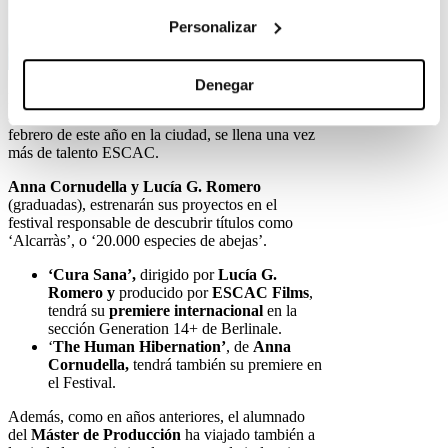
Personalizar
Denegar
La
Berlinale,
el prestigioso Festival Internacional
de Cine de Berlín que se celebrará del 15 al 25 de
febrero de este año en la ciudad, se llena una vez
más de talento ESCAC.
Anna Cornudella y Lucía G. Romero
(graduadas), estrenarán sus proyectos en el
festival responsable de descubrir títulos como
‘Alcarràs’, o ‘20.000 especies de abejas’.
‘Cura Sana’,
dirigido por
Lucía G.
Romero y
producido por
ESCAC Films
,
tendrá su
premiere internacional
en la
sección Generation 14+ de Berlinale.
‘
The Human Hibernation’
, de
Anna
Cornudella,
tendrá también su premiere en
el Festival.
Además, como en años anteriores, el alumnado
del
Máster de Producción
ha viajado también a