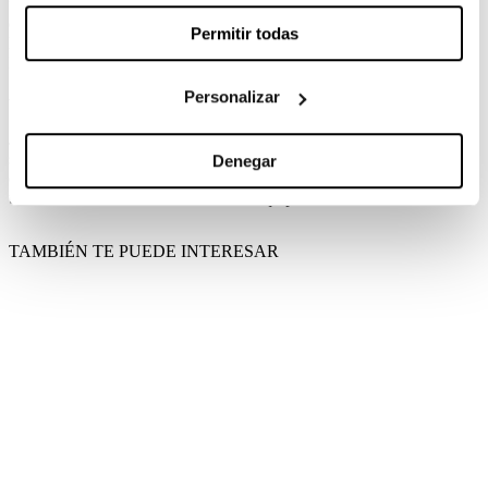
fan del escritor, es un honor y un placer unirme a
este increíble equipo. No puedo esperar para
Permitir todas
llevar al público de todo el mundo hasta la Tierra
Media y hacer que descubran las maravillas de la
Segunda Edad, con una historia nunca antes
Personalizar
vista”.
J.A Bayona será además productor ejecutivo de la
serie junto a su socia Belén Atienza. Les
Denegar
deseamos mucha suerte y esperamos que se les
unan los miembros habituales de su equipo.
TAMBIÉN TE PUEDE INTERESAR