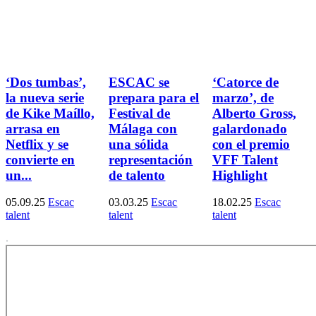
‘Dos tumbas’,
ESCAC se
‘Catorce de
la nueva serie
prepara para el
marzo’, de
de Kike Maíllo,
Festival de
Alberto Gross,
arrasa en
Málaga con
galardonado
Netflix y se
una sólida
con el premio
convierte en
representación
VFF Talent
un...
de talento
Highlight
05.09.25
Escac
03.03.25
Escac
18.02.25
Escac
talent
talent
talent