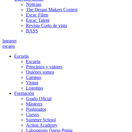
Noticias
The Dream Makers Contest
Escac Films
Escac Talent
Revista Corto de vista
BASS
Intranet
es
ca
en
Escuela
Escuela
Principios y valores
Quiénes somos
Campus
Visitas
Logotipo
Formación
Grado Oficial
Másteres
Postgrados
Cursos
Summer School
Action Academy
Laboratorio Ópera Prima