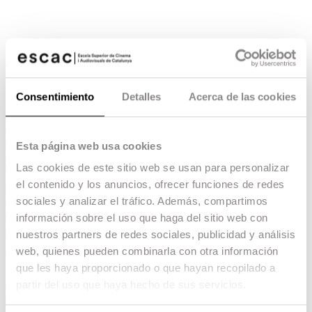
J.A Bayona dirigirá los dos
primeros capítulos de la serie
de El señor de los anillos
Consentimiento
Detalles
Acerca de las cookies
El graduado en ESCAC, J.A Bayona ha sido el
cineasta escogido para dirigir dos capítulos de la
serie de El señor de los Anillos producido por
Esta página web usa cookies
Amazon.
04.07.19 -
Escac talent
,
Las cookies de este sitio web se usan para personalizar
el contenido y los anuncios, ofrecer funciones de redes
El graduado en ESCAC, J.A Bayona ha sido el
sociales y analizar el tráfico. Además, compartimos
cineasta escogido para dirigir los dos primeros
capítulos de la serie de EL SEÑOR DE LOS
información sobre el uso que haga del sitio web con
ANILLOS producida por AMAZON, en la que
nuestros partners de redes sociales, publicidad y análisis
va a ser la serie más cara de la historia de la
web, quienes pueden combinarla con otra información
televisión.
que les haya proporcionado o que hayan recopilado a
Según el cineasta catalán: “J.R.R. Tolkien creó
partir del uso que haya hecho de sus servicios.
una de las historias más extraordinarias e
inspiradoras de todos los tiempos y, como gran