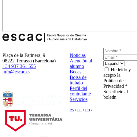
Plaça de la Farinera, 9
Noticias
08222 Terrassa (Barcelona)
Atención al
+34 937 361 555
alumno
He leído y
info@escac.es
Becas
acepto la
Bolsa de
Política de
trabajo
Privacidad *
Perfil del
Suscríbete al
contratante
boletín
Servicios
es
/
ca
/
en
/