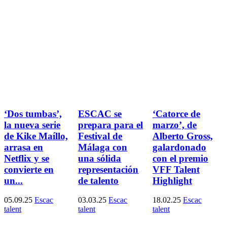
‘Dos tumbas’,
ESCAC se
‘Catorce de
la nueva serie
prepara para el
marzo’, de
de Kike Maíllo,
Festival de
Alberto Gross,
arrasa en
Málaga con
galardonado
Netflix y se
una sólida
con el premio
convierte en
representación
VFF Talent
un...
de talento
Highlight
05.09.25
Escac
03.03.25
Escac
18.02.25
Escac
talent
talent
talent