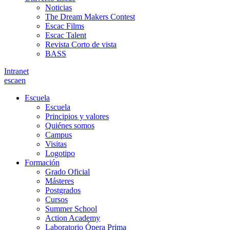
Noticias
The Dream Makers Contest
Escac Films
Escac Talent
Revista Corto de vista
BASS
Intranet
es
ca
en
Escuela
Escuela
Principios y valores
Quiénes somos
Campus
Visitas
Logotipo
Formación
Grado Oficial
Másteres
Postgrados
Cursos
Summer School
Action Academy
Laboratorio Ópera Prima