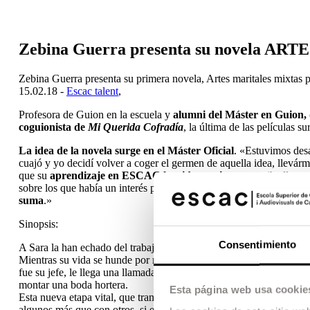
Zebina Guerra presenta su novela 
Zebina Guerra presenta su primera novela, Artes maritales mixtas p
15.02.18 -
Escac talent
,
Profesora de Guion en la escuela y
alumni del Máster en Guion, 
coguionista de
Mi Querida Cofradía
, la última de las películas
La idea de la novela surge en el Máster Oficial
. «Estuvimos desa
cuajó y yo decidí volver a coger el germen de aquella idea, llevár
que su
aprendizaje en ESCAC ha sido continuo
: «me iba lleva
sobre los que había un interés por parte de la industria, sino tamb
suma
.»
Sinopsis:
Consentimiento
A Sara la han echado del trabajo. Era organizadora de bodas en la
Mientras su vida se hunde por momentos, enfrentada a una querella 
fue su jefe, le llega una llamada que lo cambiará todo. Sara debe v
montar una boda hortera.
Esta página web usa cookie
Esta nueva etapa vital, que transcurre entre viñedos y verbenas, qui
algunos más que con otros, si es que logra deshacerse de su «yo» d