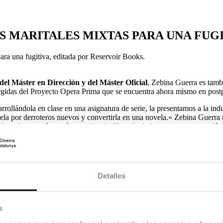
ARTES MARITALES MIXTAS PARA UNA FUG
ara una fugitiva, editada por Reservoir Books.
del Máster en Dirección y del Máster Oficial
, Zebina Guerra es tamb
 surgidas del Proyecto Opera Prima que se encuentra ahora mismo en pos
rrollándola en clase en una asignatura de serie, la presentamos a la indu
mela por derroteros nuevos y convertirla en una novela.» Zebina Guerra
ndo cada vez más y más experiencia. No solo de los proyectos que salía
ién de aquellos fallidos que te enseñaban cuál no era el camino…
Todo a
Detalles
 empresa de Barcelona más importante del sector. Pero cometió un error
estratosférica y viendo truncada también una incipiente historia de am
olver a su pueblo natal, Villajúbilo de Polvadares, donde le surge la op
s
zá le sirva a Sara para reconectar con sus raíces y con los amigos de la
e la gran ciudad.