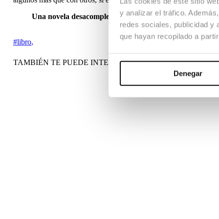
Las cookies de este sitio we
y analizar el tráfico. Ademá
Una novela desacomplejada y divertidísima, con diálogos
redes sociales, publicidad y
que hayan recopilado a parti
#libro
,
TAMBIÉN TE PUEDE INTERESAR
Denegar