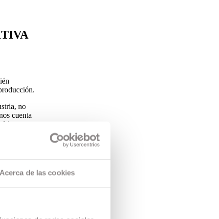
ITIVA
ién
tproducción.
stria, no
 nos cuenta
n bien y
porta, todo
Acerca de las cookies
. O dos.
or con el que
ortunidad de
 infancia. Con