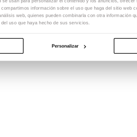
b se usan para personalizar el contenido y los anuncios, ofrecer
s, compartimos información sobre el uso que haga del sitio web 
 y personajes muy gamberros y con historias de amor de lo más bi
 análisis web, quienes pueden combinarla con otra información q
desaforado.
r del uso que haya hecho de sus servicios.
Personalizar