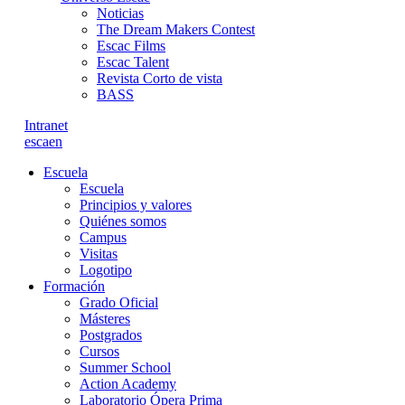
Noticias
The Dream Makers Contest
Escac Films
Escac Talent
Revista Corto de vista
BASS
Intranet
es
ca
en
Escuela
Escuela
Principios y valores
Quiénes somos
Campus
Visitas
Logotipo
Formación
Grado Oficial
Másteres
Postgrados
Cursos
Summer School
Action Academy
Laboratorio Ópera Prima