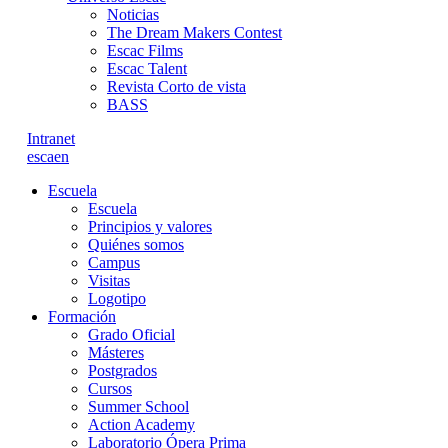
Noticias
The Dream Makers Contest
Escac Films
Escac Talent
Revista Corto de vista
BASS
Intranet
es
ca
en
Escuela
Escuela
Principios y valores
Quiénes somos
Campus
Visitas
Logotipo
Formación
Grado Oficial
Másteres
Postgrados
Cursos
Summer School
Action Academy
Laboratorio Ópera Prima