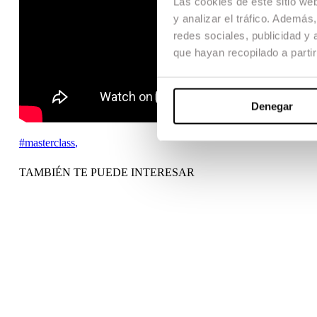
Las cookies de este sitio we
y analizar el tráfico. Ademá
redes sociales, publicidad y
que hayan recopilado a parti
Denegar
#masterclass
,
TAMBIÉN TE PUEDE INTERESAR