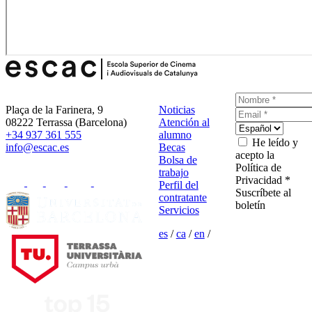
Plaça de la Farinera, 9
Noticias
08222 Terrassa (Barcelona)
Atención al
+34 937 361 555
alumno
He leído y
info@escac.es
Becas
acepto la
Bolsa de
Política de
trabajo
Privacidad *
Perfil del
Suscríbete al
contratante
boletín
Servicios
es
/
ca
/
en
/