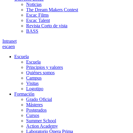
Noticias
The Dream Makers Contest
Escac Films
Escac Talent
Revista Corto de vista
BASS
Intranet
es
ca
en
Escuela
Escuela
Principios y valores
Quiénes somos
Campus
Visitas
Logotipo
Formación
Grado Oficial
Másteres
Postgrados
Cursos
Summer School
Action Academy
Laboratorio Ópera Prima