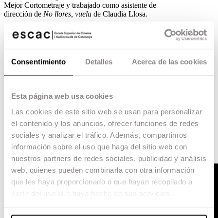
Mejor Cortometraje y trabajado como asistente de
dirección de
No llores, vuela
de Claudia Llosa.
La película, que se estrena en cines el próximo 5
de octubre, se ha presentado en la 66 edición del
Festival de Cine de San Sebastián (Nuevos
Directores)
, y ha obtenido una
Mención
Consentimiento
Detalles
Acerca de las cookies
Especial del Jurado,
el
Premio Fedeora de la
Critica Europea
y el
Premio de la Juventud
.
Sinopsis
Esta página web usa cookies
Leonor (Anna Castillo) quiere marcharse de casa,
Las cookies de este sitio web se usan para personalizar
pero no se atreve a decírselo a su madre. Estrella
el contenido y los anuncios, ofrecer funciones de redes
(Lola Dueñas) no quiere que se vaya, pero
tampoco es capaz de retenerla a su lado. Madre e
sociales y analizar el tráfico. Además, compartimos
hija tendrán que afrontar esa nueva etapa de la
información sobre el uso que haga del sitio web con
vida en la que su mundo en común se tambalea.
nuestros partners de redes sociales, publicidad y análisis
web, quienes pueden combinarla con otra información
que les haya proporcionado o que hayan recopilado a
partir del uso que haya hecho de sus servicios.