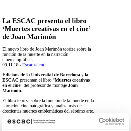
La ESCAC presenta el libro
‘Muertes creativas en el cine’
de Joan Marimón
El nuevo libro de Joan Marimón teoriza sobre la
función de la muerte en la narración
cinematográfica.
09.11.18 -
Escac talent
,
Edicions de la Universitat de Barcelona
y
la
ESCAC
presentan el libro “
Muertes creativas
en el cine
” del profesor de montaje
Joan
Marimón
.
El libro teoriza sobre la función de la muerte en la
narración cinematográfica y analiza más de
doscientas muertes emblemáticas del séptimo arte,
desde la masacre en las escaleras de Odesa en el
Acorazado Potemkin
, el gorila de
King Kong
abatido por los aviones, el asesinato de la ducha