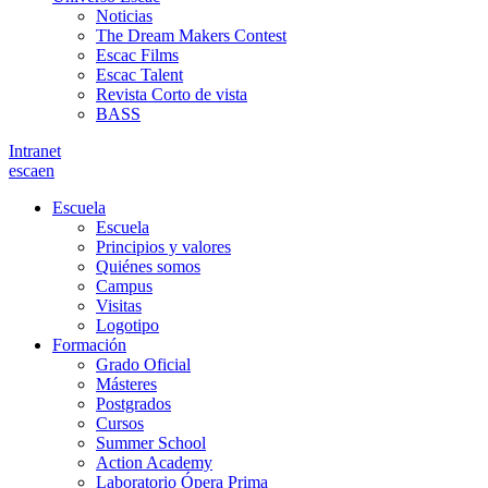
Noticias
The Dream Makers Contest
Escac Films
Escac Talent
Revista Corto de vista
BASS
Intranet
es
ca
en
Escuela
Escuela
Principios y valores
Quiénes somos
Campus
Visitas
Logotipo
Formación
Grado Oficial
Másteres
Postgrados
Cursos
Summer School
Action Academy
Laboratorio Ópera Prima