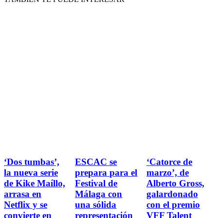
‘Dos tumbas’,
ESCAC se
‘Catorce de
la nueva serie
prepara para el
marzo’, de
de Kike Maíllo,
Festival de
Alberto Gross,
arrasa en
Málaga con
galardonado
Netflix y se
una sólida
con el premio
convierte en
representación
VFF Talent