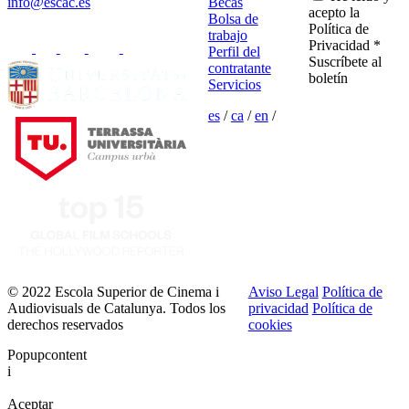
info@escac.es
Becas
acepto la
Bolsa de
Política de
trabajo
Privacidad *
Perfil del
Suscríbete al
contratante
boletín
Servicios
es
/
ca
/
en
/
© 2022 Escola Superior de Cinema i
Aviso Legal
Política de
Audiovisuals de Catalunya. Todos los
privacidad
Política de
derechos reservados
cookies
Popupcontent
i
Aceptar