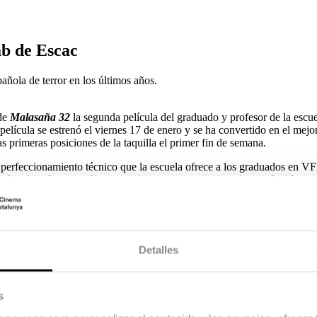
b de Escac
añola de terror en los últimos años.
 de
Malasaña 32
la segunda película del graduado y profesor de la escu
ícula se estrenó el viernes 17 de enero y se ha convertido en el mejor
as primeras posiciones de la taquilla el primer fin de semana.
perfeccionamiento técnico que la escuela ofrece a los graduados en V
industria, tales como largometrajes, cortometrajes y series producidas
 colaboraciones externas en proyectos de la comunidad ESCAC.
 del Lab,
Lio Estivill
es el supervisor y
Albert Aynés
el productor, todo
 y producción con dos objetivos: potenciar el talento y su incorpor
Detalles
 promoviendo la capacitación técnica, el talento individual y el trabajo
lentos consolidan a ESCAC como una de las principales factorías de I+D
s