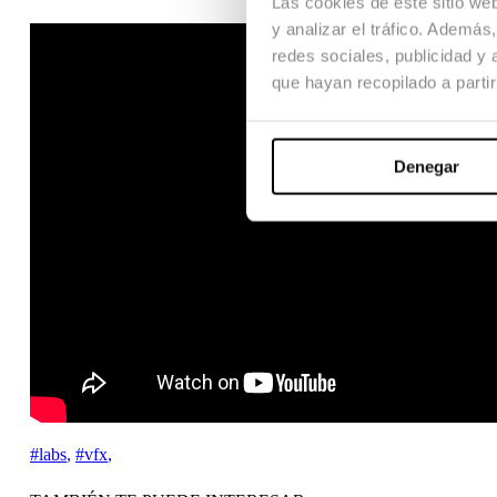
Las cookies de este sitio we
y analizar el tráfico. Ademá
redes sociales, publicidad y
que hayan recopilado a parti
Denegar
#labs
,
#vfx
,