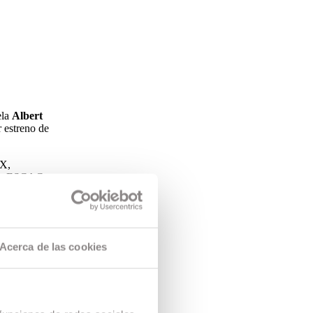
ela
Albert
 estreno de
FX,
 por ESCAC
s graduados.
ación al
Acerca de las cookies
 en equipo.
+I en