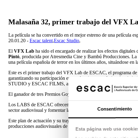
Malasaña 32, primer trabajo del VFX La
La película se ha convertido en el mejor estreno de una película esp
20.01.20 -
Escac talent
,
Escac Studio
,
El
VFX Lab
ha sido el encargado de realizar los efectos digitales
Pintó
, producida por Atresmedia Cine y Bambú Producciones. La pel
una película española de terror en los últimos años, situándose en l
Este es el primer trabajo del VFX Lab de ESCAC, el programa de 
garantizando su participación en producciones profesionales de la 
STUDIO y ESCAC FILMS, así como acompañamiento profesional y
El ganador de tres Premios Goya
Lluís Castells
es el coordinador
Los LABS de ESCAC ofrecen un nuevo modelo formativo de creación
Consentimiento
sector audiovisual y fomentar la excelencia en el ámbito académico,
Este plan de actuación y su trayectoria trabajando con jóvenes ta
producciones audiovisuales de España.
Esta página web usa cookie