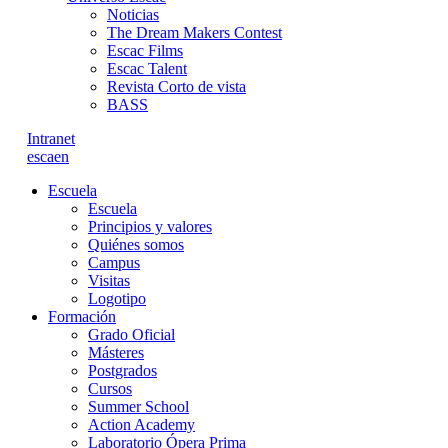
Noticias
The Dream Makers Contest
Escac Films
Escac Talent
Revista Corto de vista
BASS
Intranet
es
ca
en
Escuela
Escuela
Principios y valores
Quiénes somos
Campus
Visitas
Logotipo
Formación
Grado Oficial
Másteres
Postgrados
Cursos
Summer School
Action Academy
Laboratorio Ópera Prima