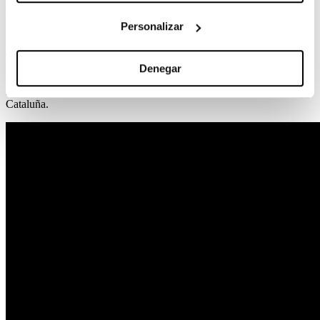
El curso para docentes está subvencionado por la
Personalizar
ESCAC, siguiendo los objetivos del programa
CINE BASE, de implantar la narrativa
audiovisual como competencia básica,
indispensable y de uso habitual en la Educación
Denegar
Secundaria de todos los alumnos de nuestro país.
El curso está homologado por la Generalitat de
Cataluña.