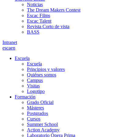
Noticias
The Dream Makers Contest
Escac Films
Escac Talent
Revista Corto de vista
BASS
Intranet
es
ca
en
Escuela
Escuela
Principios y valores
Quiénes somos
Campus
Visitas
Logotipo
Formación
Grado Oficial
Másteres
Postgrados
Cursos
Summer School
Action Academy
Laboratorio Ópera Prima