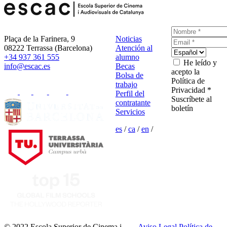
Plaça de la Farinera, 9
Noticias
08222 Terrassa (Barcelona)
Atención al
+34 937 361 555
alumno
He leído y
info@escac.es
Becas
acepto la
Bolsa de
Política de
trabajo
Privacidad *
Perfil del
Suscríbete al
contratante
boletín
Servicios
es
/
ca
/
en
/
© 2022 Escola Superior de Cinema i
Aviso Legal
Política de