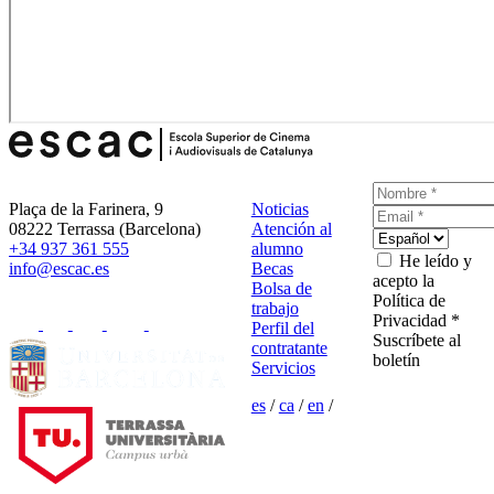
Plaça de la Farinera, 9
Noticias
08222 Terrassa (Barcelona)
Atención al
+34 937 361 555
alumno
He leído y
info@escac.es
Becas
acepto la
Bolsa de
Política de
trabajo
Privacidad *
Perfil del
Suscríbete al
contratante
boletín
Servicios
es
/
ca
/
en
/