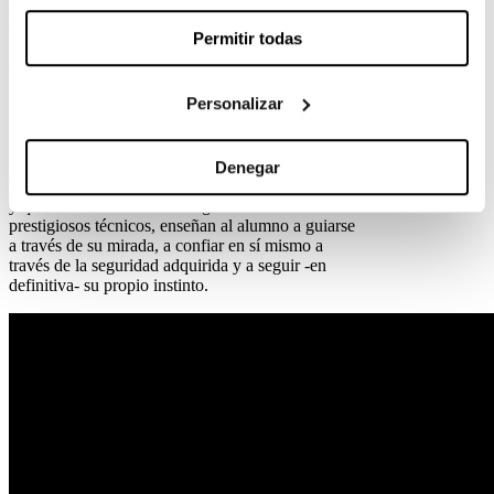
de todos nuestros alumnos,
en la firme
convicción de que esta praxis proporciona una
Permitir todas
herramienta fundamental para la
planificación y
visualización mental de un esquema lumínico.
El hecho de no apoyarse en las herramientas de
Personalizar
monitorización que otorgan las cámaras digitales
potencia el aprendizaje visual del alumno,
marcándolos definitivamente al dotarle de un
método de riqueza única. Estos procedimientos,
Denegar
implantados en nuestra escuela desde sus inicios
y que han formado a varias generaciones de
prestigiosos técnicos, enseñan al alumno a guiarse
a través de su mirada, a confiar en sí mismo a
través de la seguridad adquirida y a seguir -en
definitiva- su propio instinto.