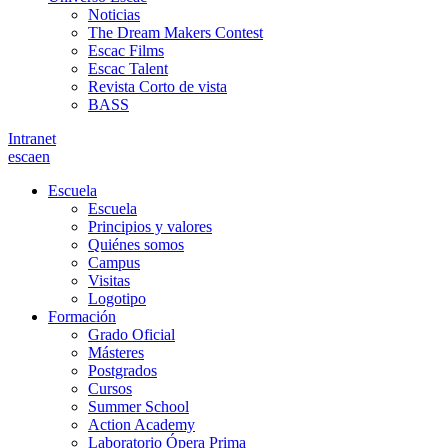
Noticias
The Dream Makers Contest
Escac Films
Escac Talent
Revista Corto de vista
BASS
Intranet
es
ca
en
Escuela
Escuela
Principios y valores
Quiénes somos
Campus
Visitas
Logotipo
Formación
Grado Oficial
Másteres
Postgrados
Cursos
Summer School
Action Academy
Laboratorio Ópera Prima