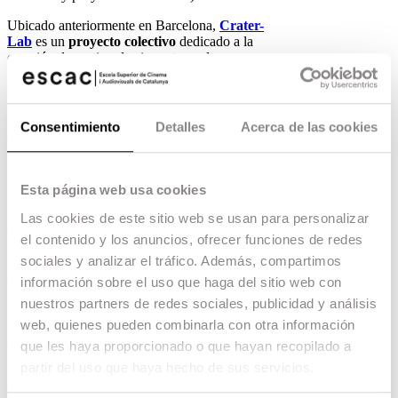
Ubicado anteriormente en Barcelona,
Crater-
Lab
es un
proyecto colectivo
dedicado a la
creación de un tipo de cine artesanal,
independiente y libre, que ha venido centrando
sus actividades en la creación de un
espacio
plural
de producción, formación y difusión de
piezas cinematográficas en formatos analógicos /
Consentimiento
Detalles
Acerca de las cookies
argénticos.
A partir de ahora, el laboratorio se encuentra en
las instalaciones de la ESCAC y espera ser un
Esta página web usa cookies
nuevo espacio que permita a los alumnos de
todos los cursos
experimentar con el cine
Las cookies de este sitio web se usan para personalizar
analógico.
el contenido y los anuncios, ofrecer funciones de redes
sociales y analizar el tráfico. Además, compartimos
Los primeros en aprovechar esta experiencia han
sido los 60 estudiantes del curso
información sobre el uso que haga del sitio web con
preuniversitario Foundation
, quienes durante
nuestros partners de redes sociales, publicidad y análisis
tres semanas rodaron y revelaron película en
web, quienes pueden combinarla con otra información
16mm, para finalizar con una perfomance pública
de cine expandido.
que les haya proporcionado o que hayan recopilado a
partir del uso que haya hecho de sus servicios.
La ESCAC lleva años apostando por utilizar el
celuloide como
parte esencial del aprendizaje