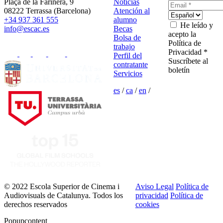
Plaça de la Farinera, 9
Noticias
08222 Terrassa (Barcelona)
Atención al
+34 937 361 555
alumno
He leído y
info@escac.es
Becas
acepto la
Bolsa de
Política de
trabajo
Privacidad *
Perfil del
Suscríbete al
contratante
boletín
Servicios
es
/
ca
/
en
/
© 2022 Escola Superior de Cinema i
Aviso Legal
Política de
Audiovisuals de Catalunya. Todos los
privacidad
Política de
derechos reservados
cookies
Popupcontent