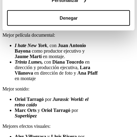
Personalizar
Primer estrat
, de
Ventura Durall
Mejor película de animación:
Denegar
Black is Beltza
, con
Edu Sola
en guion.
Mejor película documental:
I hate New York
, con
Juan Antonio
Bayona
como productor ejecutivo y
Jaume Martí
en montaje.
Trinta Lumes,
con
Diana Toucedo
en
dirección y producción ejecutiva,
Lara
Vilanova
en dirección de foto y
Ana Pfaff
en montaje
Mejor sonido:
Oriol Tarragó
por
Jurassic World: el
reino caído
Marc Orts
y
Oriol Tarragó
por
Superlópez
Mejores efectos visuales:
Alex Villagrasa
y
Lluis Rivera
por