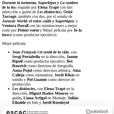
Durante la tormenta, Superlópez y La sombra
de la ley;
seguido por
Elena Trapé
con dos
(dirección y guión de
Les distàncies
),
Oriol
Tarragó
, también con dos, por el sonido de
Jurassic World: el reino caído y Superlópez;
y
Ventura Durall
con las nominaciones a mejor
corto por
Primer estrat
y Mejor película por
Yo la
busco
(como productor ejecutivo).
Mejor película:
Jean François i el sentit de la vida
, con
Sergi Portabella
en la dirección,
Jaume
Ripoll
como productor ejecutivo,
Bet
Rourich
como directora de fotografía,
Anna Pujol
como directora artística,
Aina
Calleja
como montadora,
Jordi Ribas
en
sonido y
Pol Guamis
como director de
producción.
Les distàncies,
con
Elena Trapé
en la
dirección,
Miguel Ibañez Monroy
en
guión
,
Liana Artigal
en Montaje,
Julián
Elizalde
en foto y
Jordi Rossinyol
Colomer
en sonido.
Yo la busco,
con
Ventura Durall
como