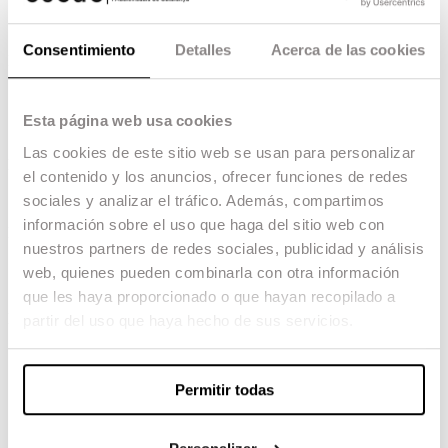
productor ejecutivo,
Carlos Rigo
como
director de foto y
Oriol Bonals
en sonido.
Consentimiento
Detalles
Acerca de las cookies
Mejor película en lengua no catalana:
Viaje al cuarto de una madre
, con la
alumni del Máster de Producción
Mar
Esta página web usa cookies
Medir
como productora ejecutiva.
Las cookies de este sitio web se usan para personalizar
Mejor dirección:
el contenido y los anuncios, ofrecer funciones de redes
Elena Trapé
por
Les distàncies
.
sociales y analizar el tráfico. Además, compartimos
información sobre el uso que haga del sitio web con
Mejor guion:
nuestros partners de redes sociales, publicidad y análisis
Elena Trapé
y
Miguel Ibañez Monroy
web, quienes pueden combinarla con otra información
por
Les distàncies.
que les haya proporcionado o que hayan recopilado a
Mejor cortometraje:
partir del uso que haya hecho de sus servicios.
La última virgen
, de
Bárbara Farré
y
con un equipo técnico formado por
graduados en la escuela. Corto de final de
Permitir todas
grado producido por Escac Films.
Silencio por favor
, de
Carlos Villafaina
.
Corto de tercero de grado de ESCAC.