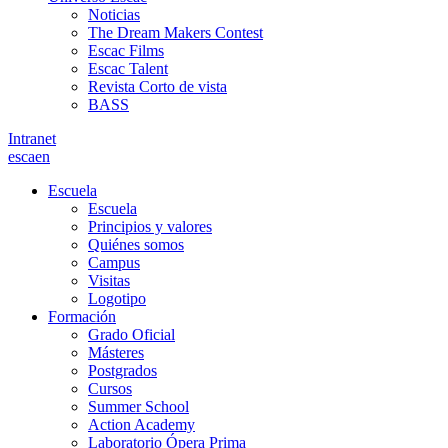
Noticias
The Dream Makers Contest
Escac Films
Escac Talent
Revista Corto de vista
BASS
Intranet
es
ca
en
Escuela
Escuela
Principios y valores
Quiénes somos
Campus
Visitas
Logotipo
Formación
Grado Oficial
Másteres
Postgrados
Cursos
Summer School
Action Academy
Laboratorio Ópera Prima