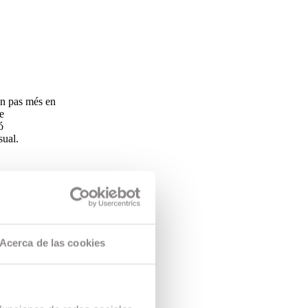
un pas més en
e
ó
sual.
ial en la
 la
 A més, el
Acerca de las cookies
ovisual com