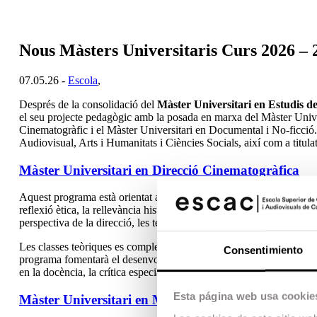
Nous Màsters Universitaris Curs 2026 – 
07.05.26 -
Escola
,
Després de la consolidació del
Màster Universitari en Estudis d
el seu projecte pedagògic amb la posada en marxa del Màster Unive
Cinematogràfic i el Màster Universitari en Documental i No-ficci
Audiovisual, Arts i Humanitats i Ciències Socials, així com a titulat
Màster Universitari en Direcció Cinematogràfica
Aquest programa està orientat a la formació de professionals i inve
reflexió ètica, la rellevància històrica i les possibilitats estètique
perspectiva de la direcció, les teories de cineastes i l’anàlisi de cas
Les classes teòriques es complementaran amb formació pràctica centra
Consentimiento
programa fomentarà el desenvolupament del pensament crític i la rec
en la docència, la crítica especialitzada o la curadoria cinematogràf
Esta página web usa cookie
Màster Universitari en Muntatge Cinematogràfic