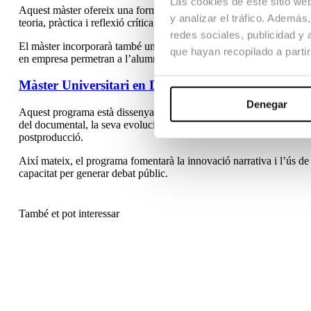
Las cookies de este sitio we
Aquest màster ofereix una formació integral orientada al domini de
y analizar el tráfico. Ademá
teoria, pràctica i reflexió crítica, proporcionant una base sòlida en 
redes sociales, publicidad y
El màster incorporarà també una formació avançada en eines digital
que hayan recopilado a parti
en empresa permetran a l’alumnat integrar-se en entorns professional
Màster Universitari en Documental i No-ficció
Denegar
Aquest programa està dissenyat per oferir una formació especialitza
del documental, la seva evolució històrica i les seves diferents me
postproducció.
Així mateix, el programa fomentarà la innovació narrativa i l’ús d
capacitat per generar debat públic.
També et pot interessar