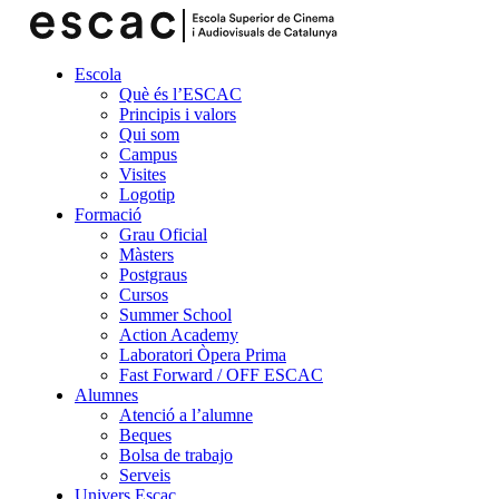
Escola
Què és l’ESCAC
Principis i valors
Qui som
Campus
Visites
Logotip
Formació
Grau Oficial
Màsters
Postgraus
Cursos
Summer School
Action Academy
Laboratori Òpera Prima
Fast Forward / OFF ESCAC
Alumnes
Atenció a l’alumne
Beques
Bolsa de trabajo
Serveis
Univers Escac