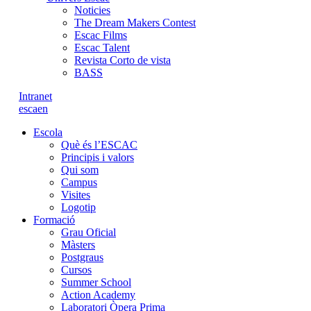
Noticies
The Dream Makers Contest
Escac Films
Escac Talent
Revista Corto de vista
BASS
Intranet
es
ca
en
Escola
Què és l’ESCAC
Principis i valors
Qui som
Campus
Visites
Logotip
Formació
Grau Oficial
Màsters
Postgraus
Cursos
Summer School
Action Academy
Laboratori Òpera Prima