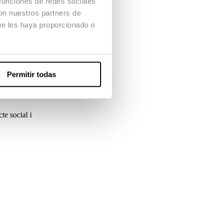
 funciones de redes sociales
ma combinarà
con nuestros partners de
ue les haya proporcionado o
 pràctiques
Permitir todas
arà la teoria
te social i