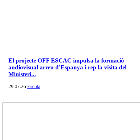
El projecte OFF ESCAC impulsa la formació
audiovisual arreu d’Espanya i rep la visita del
Ministeri...
29.07.26
Escola