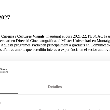
2027
e Cinema i Cultures Visuals
, inaugurat el curs 2021-22, l’ESCAC fa 
rsitari en Direcció Cinematogràfica, el Màster Universitari en Muntatg
ó. Aquests programes s’adrecen principalment a graduats en Comunicaci
s d’altres àmbits que acreditin interès o experiència en el sector audiovi
stigadors en l’àmbit de la direcció cinematogràfica, amb un èmfasi espec
s del llenguatge audiovisual. El màster aprofundirà en la dramatúrgia des de
os històrics i contemporanis.
da en la direcció d’actors i la coordinació de l’equip tècnic i artístic.
Detalles
erca acadèmica, obrint sortides professionals tant en la indústria audi
ica.
s