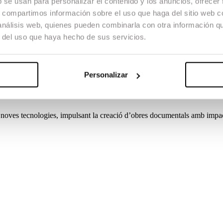
b se usan para personalizar el contenido y los anuncios, ofrecer
l llenguatge del muntatge com a eina narrativa i expressiva. El progra
s, compartimos información sobre el uso que haga del sitio web 
història del muntatge, llenguatge audiovisual i estructura del guió.
 análisis web, quienes pueden combinarla con otra información q
s contemporànies i en la gestió del flux complet de postproducció. Les
r del uso que haya hecho de sus servicios.
s reals i adquirir experiència directa en la indústria audiovisual.
Personalizar
da en la creació i l’estudi del documental contemporani. El màster abord
todologies, juntament amb una formació pràctica en producció, direcció i
e noves tecnologies, impulsant la creació d’obres documentals amb impac