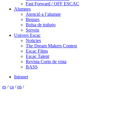
Fast Forward / OFF ESCAC
Alumnes
Atenció a l’alumne
Beques
Bolsa de trabajo
Serveis
Univers Escac
Noticies
The Dream Makers Contest
Escac Films
Escac Talent
Revista Corto de vista
BASS
Intranet
es
/
ca
/
en
/