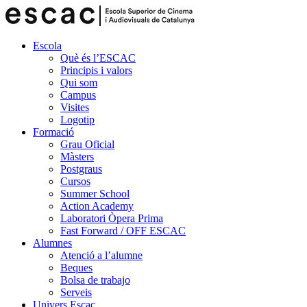
Escola
Què és l’ESCAC
Principis i valors
Qui som
Campus
Visites
Logotip
Formació
Grau Oficial
Màsters
Postgraus
Cursos
Summer School
Action Academy
Laboratori Òpera Prima
Fast Forward / OFF ESCAC
Alumnes
Atenció a l’alumne
Beques
Bolsa de trabajo
Serveis
Univers Escac