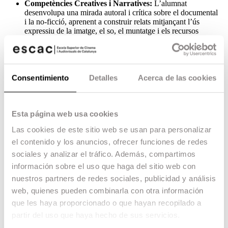
Competències Creatives i Narratives:
L’alumnat
desenvolupa una mirada autoral i crítica sobre el documental
i la no-ficció, aprenent a construir relats mitjançant l’ús
expressiu de la imatge, el so, el muntatge i els recursos
narratius audiovisuals.
Competències Tècniques:
El programa proporciona eines
Consentimiento
Detalles
Acerca de las cookies
tècniques per investigar, rodar, muntar i postproduir projectes
documentals, integrant decisions creatives, narratives i
metodologies d’investigació rigoroses.
Esta página web usa cookies
Las cookies de este sitio web se usan para personalizar
Competències Analítiques i de Planificació:
Es fomenta la
el contenido y los anuncios, ofrecer funciones de redes
capacitat d’analitzar críticament l’evolució i les formes del
sociales y analizar el tráfico. Además, compartimos
documental, així com de planificar projectes audiovisuals
mitjançant processos d’investigació, reflexió i treball
información sobre el uso que haga del sitio web con
col·laboratiu.
nuestros partners de redes sociales, publicidad y análisis
web, quienes pueden combinarla con otra información
que les haya proporcionado o que hayan recopilado a
Competències Interpersonals i de Comunicació:
partir del uso que haya hecho de sus servicios.
L’alumnat aprèn a comunicar idees i projectes de manera
clara i eficaç, treballant de forma col·laborativa i ètica amb