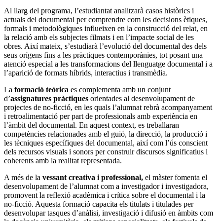
Al llarg del programa, l’estudiantat analitzarà casos històrics i
actuals del documental per comprendre com les decisions ètiques,
formals i metodològiques influeixen en la construcció del relat, en
la relació amb els subjectes filmats i en l’impacte social de les
obres. Així mateix, s’estudiarà l’evolució del documental des dels
seus orígens fins a les pràctiques contemporànies, tot posant una
atenció especial a les transformacions del llenguatge documental i a
l’aparició de formats híbrids, interactius i transmèdia.
La
formació teòrica
es complementa amb un conjunt
d’
assignatures pràctiques
orientades al desenvolupament de
projectes de no-ficció, en les quals l’alumnat rebrà acompanyament
i retroalimentació per part de professionals amb experiència en
l’àmbit del documental. En aquest context, es treballaran
competències relacionades amb el guió, la direcció, la producció i
les tècniques específiques del documental, així com l’ús conscient
dels recursos visuals i sonors per construir discursos significatius i
coherents amb la realitat representada.
A més de la
vessant creativa i professional,
el màster fomenta el
desenvolupament de l’alumnat com a investigador i investigadora,
promovent la reflexió acadèmica i crítica sobre el documental i la
no-ficció. Aquesta formació capacita els titulats i titulades per
desenvolupar tasques d’anàlisi, investigació i difusió en àmbits com