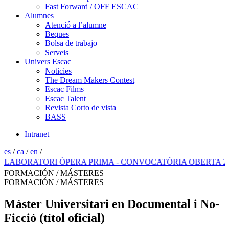
Fast Forward / OFF ESCAC
Alumnes
Atenció a l’alumne
Beques
Bolsa de trabajo
Serveis
Univers Escac
Noticies
The Dream Makers Contest
Escac Films
Escac Talent
Revista Corto de vista
BASS
Intranet
es
/
ca
/
en
/
BORATORI ÒPERA PRIMA - CONVOCATÒRIA OBERTA 2026
FORMACIÓN / MÁSTERES
FORMACIÓN / MÁSTERES
Màster Universitari en Documental i No-
Ficció (títol oficial)