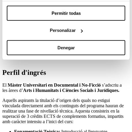
equips creatius i persones implicades en el procés
documental.
Permitir todas
Competències Professionals i de Desenvolupament:
El
Personalizar
programa prepara per gestionar projectes documentals en
entorns professionals, promovent la responsabilitat ètica,
l’autoavaluació i el desenvolupament creatiu i investigador
Denegar
en l’àmbit de la no-ficció.
Perfil d'ingrés
El
Màster Universitari en Documental i No-Ficció
s’adscriu a
les àrees d’
Arts i Humanitats i Ciències Socials i Jurídiques.
Aquells aspirants la titulació d’origen dels quals no estigui
vinculada directament amb els continguts del programa hauran de
realitzar una fase de nivellació tècnica. Aquesta consisteix en la
superació de 3 crèdits ECTS de complements formatius, impartits
amb caràcter intensiu a l’inici del curs:
Fonamentació Teòrica:
Introducció al llenguatge