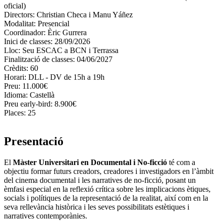
oficial)
Directors:
Christian Checa i Manu Yáñez
Modalitat:
Presencial
Coordinador:
Èric Gurrera
Inici de classes:
28/09/2026
Lloc:
Seu ESCAC a BCN i Terrassa
Finalització de classes:
04/06/2027
Crèdits:
60
Horari:
DLL - DV de 15h a 19h
Preu:
11.000€
Idioma:
Castellà
Preu early-bird:
8.900€
Places:
25
Presentació
El
Màster Universitari en Documental i No-ficció
té com a
objectiu formar futurs creadors, creadores i investigadors en l’àmbit
del cinema documental i les narratives de no-ficció, posant un
èmfasi especial en la reflexió crítica sobre les implicacions ètiques,
socials i polítiques de la representació de la realitat, així com en la
seva rellevància històrica i les seves possibilitats estètiques i
narratives contemporànies.