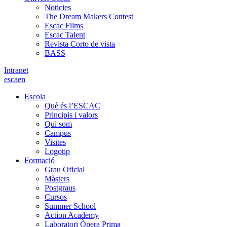
Noticies
The Dream Makers Contest
Escac Films
Escac Talent
Revista Corto de vista
BASS
Intranet
es
ca
en
Escola
Què és l’ESCAC
Principis i valors
Qui som
Campus
Visites
Logotip
Formació
Grau Oficial
Màsters
Postgraus
Cursos
Summer School
Action Academy
Laboratori Òpera Prima