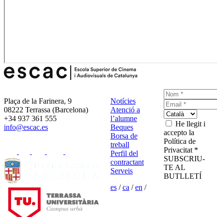
Plaça de la Farinera, 9
Notícies
08222 Terrassa (Barcelona)
Atenció a
+34 937 361 555
l’alumne
He llegit i
info@escac.es
Beques
accepto la
Borsa de
Política de
treball
Privacitat *
Perfil del
SUBSCRIU-
contractant
TE AL
Serveis
BUTLLETÍ
es
/
ca
/
en
/