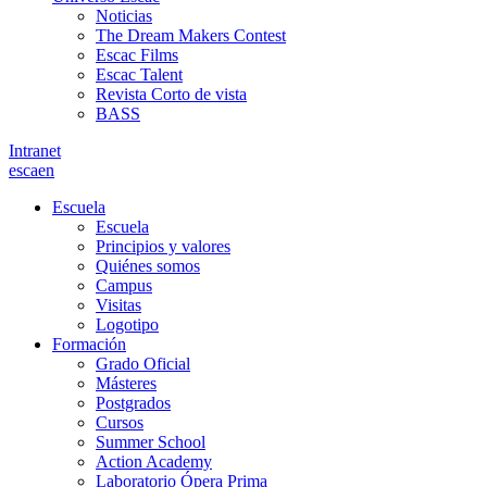
Noticias
The Dream Makers Contest
Escac Films
Escac Talent
Revista Corto de vista
BASS
Intranet
es
ca
en
Escuela
Escuela
Principios y valores
Quiénes somos
Campus
Visitas
Logotipo
Formación
Grado Oficial
Másteres
Postgrados
Cursos
Summer School
Action Academy
Laboratorio Ópera Prima