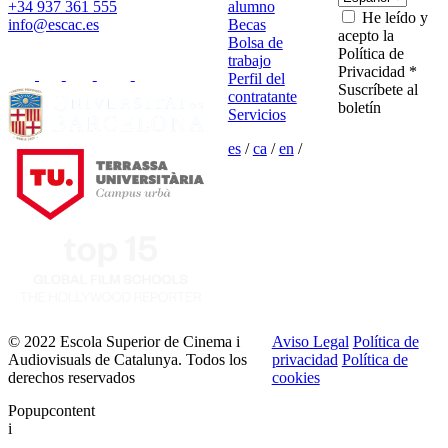
+34 937 361 555
alumno
He leído y
info@escac.es
Becas
acepto la
Bolsa de
Política de
trabajo
Privacidad *
Perfil del
Suscríbete al
contratante
boletín
Servicios
es
/
ca
/
en
/
© 2022 Escola Superior de Cinema i
Aviso Legal
Política de
Audiovisuals de Catalunya. Todos los
privacidad
Política de
derechos reservados
cookies
Popupcontent
i