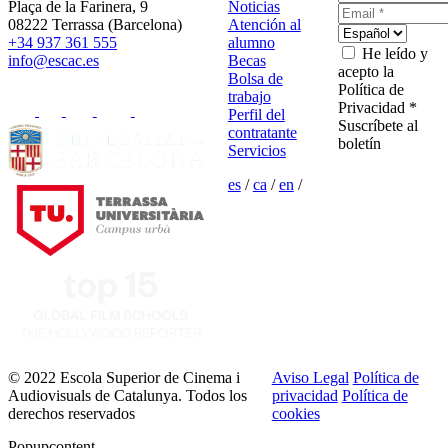
Plaça de la Farinera, 9
Noticias
08222 Terrassa (Barcelona)
Atención al
+34 937 361 555
alumno
He leído y
info@escac.es
Becas
acepto la
Bolsa de
Política de
trabajo
Privacidad *
Perfil del
Suscríbete al
contratante
boletín
Servicios
es
/
ca
/
en
/
© 2022 Escola Superior de Cinema i
Aviso Legal
Política de
Audiovisuals de Catalunya. Todos los
privacidad
Política de
derechos reservados
cookies
Popupcontent