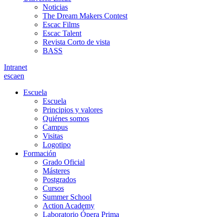
Noticias
The Dream Makers Contest
Escac Films
Escac Talent
Revista Corto de vista
BASS
Intranet
es
ca
en
Escuela
Escuela
Principios y valores
Quiénes somos
Campus
Visitas
Logotipo
Formación
Grado Oficial
Másteres
Postgrados
Cursos
Summer School
Action Academy
Laboratorio Ópera Prima