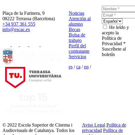
Plaça de la Farinera, 9
Noticias
08222 Terrassa (Barcelona)
Atención al
+34 937 361 555
alumno
He leído y
info@escac.es
Becas
acepto la
Bolsa de
Política de
trabajo
Privacidad *
Perfil del
Suscríbete al
contratante
boletín
Servicios
es
/
ca
/
en
/
© 2022 Escola Superior de Cinema i
Aviso Legal
Política de
Audiovisuals de Catalunya. Todos los
privacidad
Política de