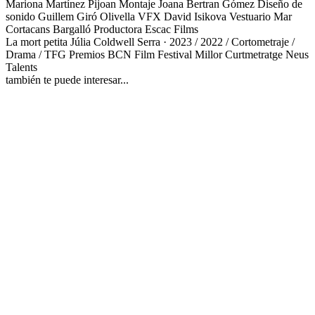
Mariona Martínez Pijoan
Montaje
Joana Bertran Gómez
Diseño de
sonido
Guillem Giró Olivella
VFX
David Isikova
Vestuario
Mar
Cortacans Bargalló
Productora
Escac Films
La mort petita
Júlia Coldwell Serra · 2023 / 2022 / Cortometraje /
Drama / TFG
Premios
BCN Film Festival
Millor Curtmetratge Neus
Talents
también te puede interesar...