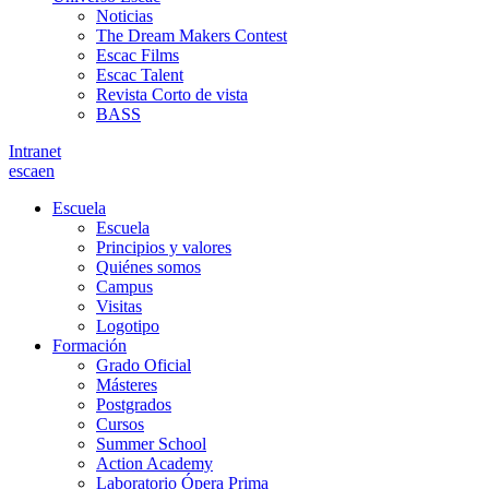
Noticias
The Dream Makers Contest
Escac Films
Escac Talent
Revista Corto de vista
BASS
Intranet
es
ca
en
Escuela
Escuela
Principios y valores
Quiénes somos
Campus
Visitas
Logotipo
Formación
Grado Oficial
Másteres
Postgrados
Cursos
Summer School
Action Academy
Laboratorio Ópera Prima