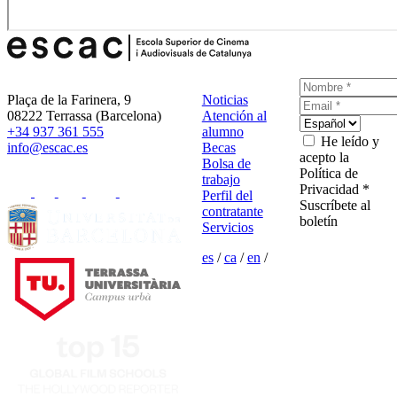
Plaça de la Farinera, 9
Noticias
08222 Terrassa (Barcelona)
Atención al
+34 937 361 555
alumno
He leído y
info@escac.es
Becas
acepto la
Bolsa de
Política de
trabajo
Privacidad *
Perfil del
Suscríbete al
contratante
boletín
Servicios
es
/
ca
/
en
/