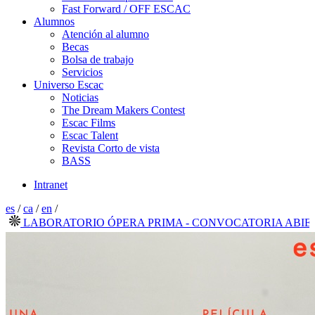
Fast Forward / OFF ESCAC
Alumnos
Atención al alumno
Becas
Bolsa de trabajo
Servicios
Universo Escac
Noticias
The Dream Makers Contest
Escac Films
Escac Talent
Revista Corto de vista
BASS
Intranet
es
/
ca
/
en
/
LABORATORIO ÓPERA PRIMA - CONVOCATORIA ABIERTA 