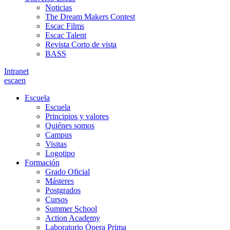
Noticias
The Dream Makers Contest
Escac Films
Escac Talent
Revista Corto de vista
BASS
Intranet
es
ca
en
Escuela
Escuela
Principios y valores
Quiénes somos
Campus
Visitas
Logotipo
Formación
Grado Oficial
Másteres
Postgrados
Cursos
Summer School
Action Academy
Laboratorio Ópera Prima