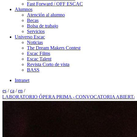
Fast Forward / OFF ESCAC
Alumnos
Atención al alumno
Becas
Bolsa de trabajo
Servicios
Universo Escac
Noticias
The Dream Makers Contest
Escac Films
Escac Talent
Revista Corto de vista
BASS
Intranet
es
/
ca
/
en
/
RATORIO ÓPERA PRIMA - CONVOCATORIA ABIERTA 2026