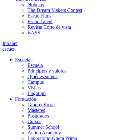
Noticias
The Dream Makers Contest
Escac Films
Escac Talent
Revista Corto de vista
BASS
Intranet
es
ca
en
Escuela
Escuela
Principios y valores
Quiénes somos
Campus
Visitas
Logotipo
Formación
Grado Oficial
Másteres
Postgrados
Cursos
Summer School
Action Academy
Laboratorio Ópera Prima