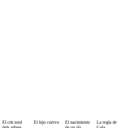
El crit sord
El hijo cuervo
El nacimiento
La regla de
dels arbres
de un río
Gala