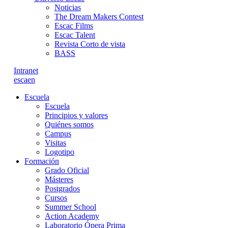
Noticias
The Dream Makers Contest
Escac Films
Escac Talent
Revista Corto de vista
BASS
Intranet
es
ca
en
Escuela
Escuela
Principios y valores
Quiénes somos
Campus
Visitas
Logotipo
Formación
Grado Oficial
Másteres
Postgrados
Cursos
Summer School
Action Academy
Laboratorio Ópera Prima