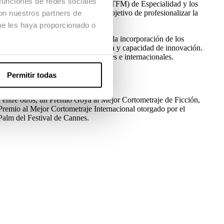
 funciones de redes sociales
), los Trabajos de Final de Máster (TFM) de Especialidad y los
la explotación y promoción, con el objetivo de profesionalizar la
con nuestros partners de
ue les haya proporcionado o
ucción que posibilite la promoción y la incorporación de los
audiovisual, destacando su excelencia y capacidad de innovación.
n y promoción en festivales nacionales e internacionales.
istribución y explotación.
Permitir todas
 entre otros, un Premio Goya al Mejor Cortometraje de Ficción,
 Premio al Mejor Cortometraje Internacional otorgado por el
Palm del Festival de Cannes.