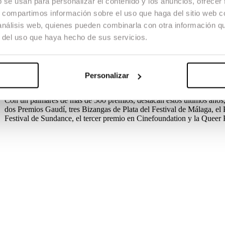
b se usan para personalizar el contenido y los anuncios, ofrecer
Escac Films gestiona y coordina los Trabajos de Final de Grado (TGF
del Máster en Dirección en todas sus fases, desde el desarrollo hasta 
s, compartimos información sobre el uso que haga del sitio web 
metodología de trabajo de las producciones académicas.
 análisis web, quienes pueden combinarla con otra información q
r del uso que haya hecho de sus servicios.
El reto de Escac Films es asentar las bases y afianzar un tipo de prod
jóvenes talentos formados en la ESCAC a la industria del cine y del 
Para dar visibilidad a estas producciones, lleva a cabo su presentació
Paralelamente da soporte a los alumnos en todo aquello relativo a la d
Personalizar
Trayectoria
Con un palmarés de más de 500 premios, destacan estos últimos años,
dos Premios Gaudí, tres Bizangas de Plata del Festival de Málaga, el
Festival de Sundance, el tercer premio en Cinefoundation y la Queer 