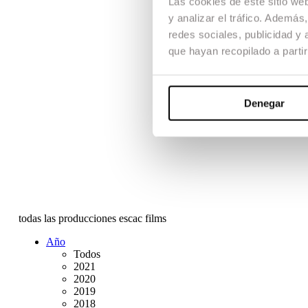
Las cookies de este sitio we
y analizar el tráfico. Ademá
redes sociales, publicidad y
que hayan recopilado a parti
Denegar
todas las producciones escac films
Año
Todos
2021
2020
2019
2018