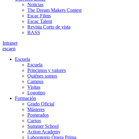
Noticias
The Dream Makers Contest
Escac Films
Escac Talent
Revista Corto de vista
BASS
Intranet
es
ca
en
Escuela
Escuela
Principios y valores
Quiénes somos
Campus
Visitas
Logotipo
Formación
Grado Oficial
Másteres
Postgrados
Cursos
Summer School
Action Academy
Laboratorio Ópera Prima