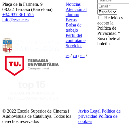
Plaça de la Farinera, 9
Noticias
08222 Terrassa (Barcelona)
Atención al
+34 937 361 555
alumno
He leído y
info@escac.es
Becas
acepto la
Bolsa de
Política de
trabajo
Privacidad *
Perfil del
Suscríbete al
contratante
boletín
Servicios
es
/
ca
/
en
/
© 2022 Escola Superior de Cinema i
Aviso Legal
Política de
Audiovisuals de Catalunya. Todos los
privacidad
Política de
derechos reservados
cookies