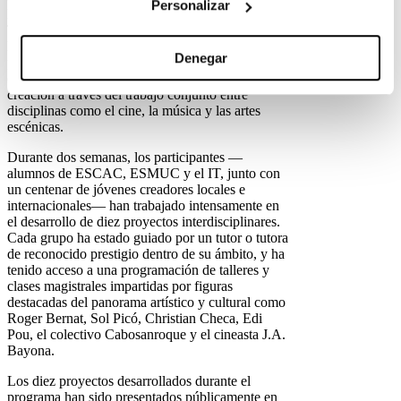
Personalizar
Música de Cataluña (ESMUC) y el Instituto del
Teatro (IT), con el apoyo del Ayuntamiento de
Barcelona y la Generalitat de Cataluña. El
Denegar
proyecto ha tenido como objetivo fomentar la
excelencia artística e impulsar nuevos modelos de
creación a través del trabajo conjunto entre
disciplinas como el cine, la música y las artes
escénicas.
Durante dos semanas, los participantes —
alumnos de ESCAC, ESMUC y el IT, junto con
un centenar de jóvenes creadores locales e
internacionales— han trabajado intensamente en
el desarrollo de diez proyectos interdisciplinares.
Cada grupo ha estado guiado por un tutor o tutora
de reconocido prestigio dentro de su ámbito, y ha
tenido acceso a una programación de talleres y
clases magistrales impartidas por figuras
destacadas del panorama artístico y cultural como
Roger Bernat, Sol Picó, Christian Checa, Edi
Pou, el colectivo Cabosanroque y el cineasta J.A.
Bayona.
Los diez proyectos desarrollados durante el
programa han sido presentados públicamente en