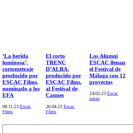
‘La herida
El corto
Los Alumni
luminosa’,
TRENC
ESCAC llenan
cortometraje
D’ALBA,
el Festival de
producido por
producido por
Málaga con 12
ESCAC Films,
ESCAC Films,
proyectos
nominado a los
al Festival de
24.02.23
Escac
EFA
Cannes
talent
08.11.23
Escac
26.04.23
Escac
Films
Films