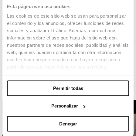
ALCINE
(Segundo Premio – Ciudad de Alcalá)
Esta página web usa cookies
y forma parte del catálogo anual
KIMUAK
,
impulsado por la Filmoteca Vasca.
Las cookies de este sitio web se usan para personalizar
Este el primer cortometraje producido por la
el contenido y los anuncios, ofrecer funciones de redes
escuela que viaja al festival holandés. En 2007,
sociales y analizar el tráfico. Además, compartimos
Yo
, película dirigida por
Rafa Cortés
y
información sobre el uso que haga del sitio web con
coproducida por ESCAC, ganó el
Premio
FIPRESCI
.
nuestros partners de redes sociales, publicidad y análisis
web, quienes pueden combinarla con otra información
Sinopsis:
que les haya proporcionado o que hayan recopilado a
Bilbao, 2009. Jone es una adolescente de 4º de la
partir del uso que haya hecho de sus servicios.
ESO. En su instituto se respira un ambiente
reivindicativo y abertzale. Un día, su padre asume
un cargo político en el Gobierno Vasco, por lo
que tendrá que llevar escolta y renunciar a la vida
Permitir todas
que hacía hasta entonces.
Personalizar
Denegar