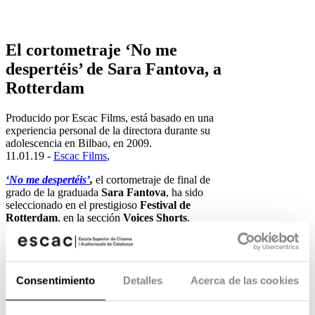
El cortometraje ‘No me
despertéis’ de Sara Fantova, a
Rotterdam
Producido por Escac Films, está basado en una
experiencia personal de la directora durante su
adolescencia en Bilbao, en 2009.
11.01.19 -
Escac Films
,
‘No me despertéis’
,
el cortometraje de final de
grado de la graduada
Sara Fantova
, ha sido
seleccionado en el prestigioso
Festival de
Rotterdam
, en la sección
Voices Shorts
.
El cortometraje, basado en una experiencia
personal de la directora durante su adolescencia
en Bilbao, en 2009, está producido por Escac
Films y rodado con un equipo técnico integrado
Consentimiento
Detalles
Acerca de las cookies
por graduados en ESCAC. Se ha presentado en
el
Festival de Valladolid
(Sección Oficial), en