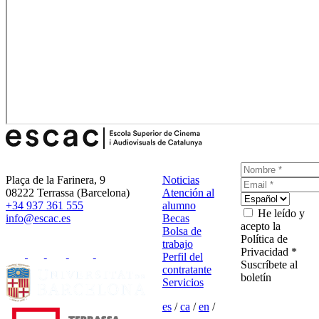
Plaça de la Farinera, 9
Noticias
08222 Terrassa (Barcelona)
Atención al
+34 937 361 555
alumno
He leído y
info@escac.es
Becas
acepto la
Bolsa de
Política de
trabajo
Privacidad *
Perfil del
Suscríbete al
contratante
boletín
Servicios
es
/
ca
/
en
/