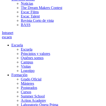
Noticias
The Dream Makers Contest
Escac Films
Escac Talent
Revista Corto de vista
BASS
Intranet
es
ca
en
Escuela
Escuela
Principios y valores
Quiénes somos
Campus
Visitas
Logotipo
Formación
Grado Oficial
Másteres
Postgrados
Cursos
Summer School
Action Academy
Laboratorio Ópera Prima