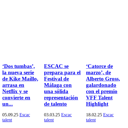
‘Dos tumbas’,
ESCAC se
‘Catorce de
la nueva serie
prepara para el
marzo’, de
de Kike Maíllo,
Festival de
Alberto Gross,
arrasa en
Málaga con
galardonado
Netflix y se
una sólida
con el premio
convierte en
representación
VFF Talent
un...
de talento
Highlight
05.09.25
Escac
03.03.25
Escac
18.02.25
Escac
talent
talent
talent