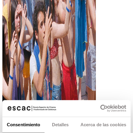
El cortometraje, trabajo de fin de grado producido
Consentimiento
Detalles
Acerca de las cookies
por
Escac Films,
ha sido seleccionado en 60