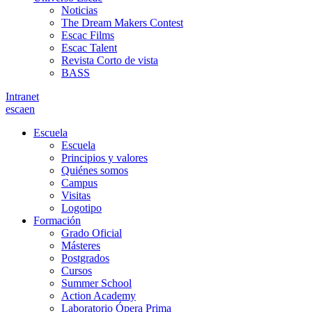
Noticias
The Dream Makers Contest
Escac Films
Escac Talent
Revista Corto de vista
BASS
Intranet
es
ca
en
Escuela
Escuela
Principios y valores
Quiénes somos
Campus
Visitas
Logotipo
Formación
Grado Oficial
Másteres
Postgrados
Cursos
Summer School
Action Academy
Laboratorio Ópera Prima