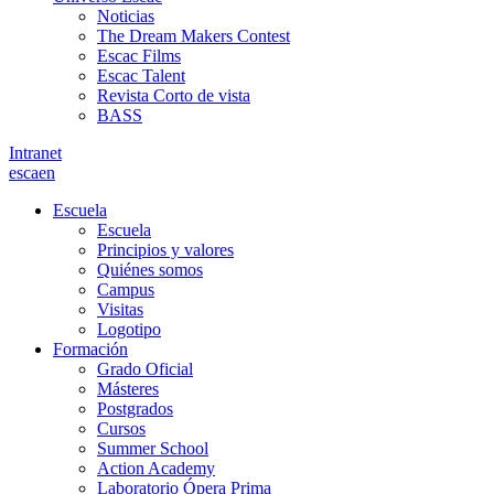
Noticias
The Dream Makers Contest
Escac Films
Escac Talent
Revista Corto de vista
BASS
Intranet
es
ca
en
Escuela
Escuela
Principios y valores
Quiénes somos
Campus
Visitas
Logotipo
Formación
Grado Oficial
Másteres
Postgrados
Cursos
Summer School
Action Academy
Laboratorio Ópera Prima