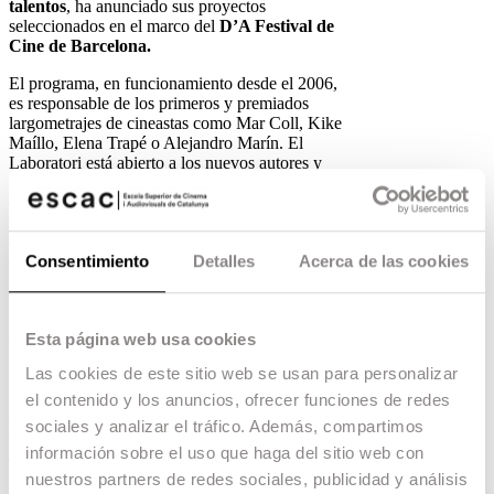
talentos
, ha anunciado sus proyectos
seleccionados en el marco del
D’A Festival de
Cine de Barcelona.
El programa, en funcionamiento desde el 2006,
es responsable de los primeros y premiados
largometrajes de cineastas como Mar Coll, Kike
Maíllo, Elena Trapé o Alejandro Marín. El
Laboratori está abierto a los nuevos autores y
productores de nuestra cinematografía para que
desarrollen sus primeros largos, series o
productos de nuevos formatos audiovisuales, sean
de documental o ficción, con vocación de ser
Consentimiento
Detalles
Acerca de las cookies
explotados industrialmente.
En el programa colaboran el ICEC, la SGAE, la
Residencia de Guiones de la Academia del
Esta página web usa cookies
Cinema Català, el Festival de Sitges y el D’A
Festival.
Las cookies de este sitio web se usan para personalizar
Este año, como novedad, contaremos con la
el contenido y los anuncios, ofrecer funciones de redes
colaboración de nuevos socios del Laboratori
sociales y analizar el tráfico. Además, compartimos
otorgando diferentes premios y que serán
información sobre el uso que haga del sitio web con
anunciados próximamente.
nuestros partners de redes sociales, publicidad y análisis
Los
proyectos seleccionados en el Laboratori