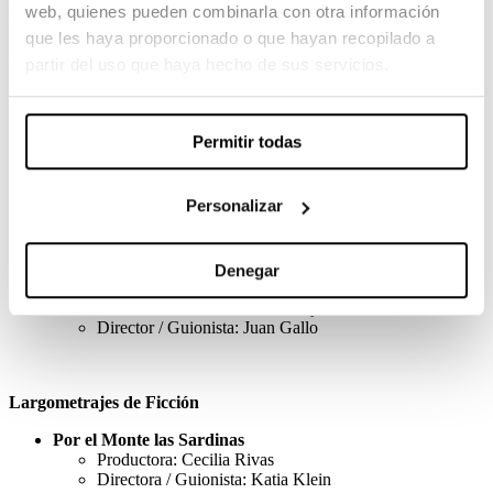
web, quienes pueden combinarla con otra información
Òpera Prima 2025 son los siguientes:
que les haya proporcionado o que hayan recopilado a
Series
partir del uso que haya hecho de sus servicios.
The Dreamers
Productora: Olga Hernández
Guionistas: Olga Hernández y Jamie
Permitir todas
Southon
Gloria Fuertes
Personalizar
Productor: Pedro Bentor Albelo
Trujillo
Director / Guionista: Javier Rojo
Denegar
Superchance
Productora: Micaela Tcherkassy
Director / Guionista: Juan Gallo
Largometrajes de Ficción
Por el Monte las Sardinas
Productora: Cecilia Rivas
Directora / Guionista: Katia Klein