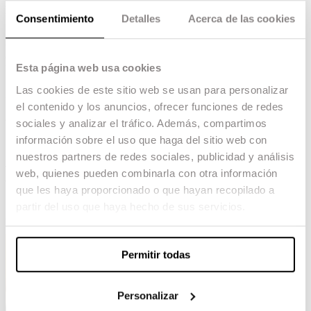
potenciar.
Consentimiento
Detalles
Acerca de las cookies
Para ello, hemos impulsado
becas específicas
que facilitan el acceso de estudiantes de estas
comunidades
a nuestra formación de excelencia.
Esta página web usa cookies
Ver cómo estos jóvenes talentos del sur de Asia
han llegado, crecido y brillado dentro y fuera de
Las cookies de este sitio web se usan para personalizar
nuestras aulas nos llena de orgullo. Sus historias y
el contenido y los anuncios, ofrecer funciones de redes
proyectos han logrado reconocimiento,
demostrando que la riqueza cultural no tiene
sociales y analizar el tráfico. Además, compartimos
fronteras.
información sobre el uso que haga del sitio web con
Estamos convencidos de que
abrirnos a estas
nuestros partners de redes sociales, publicidad y análisis
voces y perspectivas es fundamental para
web, quienes pueden combinarla con otra información
construir juntos el cine del futuro
, diverso,
que les haya proporcionado o que hayan recopilado a
innovador y global.
partir del uso que haya hecho de sus servicios.
Jefe de Iniciativas del Sur de Asia
Permitir todas
Personalizar