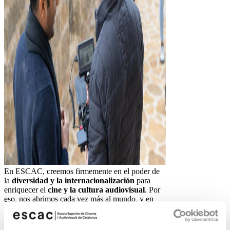
En ESCAC, creemos firmemente en el poder de
la
diversidad y la internacionalización
para
enriquecer el
cine y la cultura audiovisual
. Por
eso, nos abrimos cada vez más al mundo, y en
particular, este año ponemos foco en la diáspora
india y del Sur de Asia, una región llena de
talento y creatividad que queremos acoger y