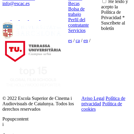
He leído y
info@escac.es
Becas
acepto la
Bolsa de
Política de
trabajo
Privacidad *
Perfil del
Suscríbete al
contratante
boletín
Servicios
es
/
ca
/
en
/
© 2022 Escola Superior de Cinema i
Aviso Legal
Política de
Audiovisuals de Catalunya. Todos los
privacidad
Política de
derechos reservados
cookies
Popupcontent
i