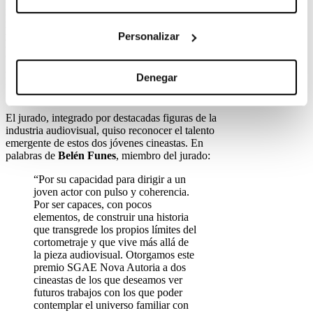
El cortometraje
“Furia”
, dirigido por
Fran
Moreno Blanco
y
Santi Pujol
, alumnos de la
ESCAC
, ha sido distinguido con los
premios a
Personalizar
Mejor Dirección-Realización y Mejor Guion
Original
en los
Premios SGAE Nova Autoria
2025
, dentro de la sección
Noves Visions
del
Denegar
Festival Internacional de Cine Fantástico de
Sitges
.
El jurado, integrado por destacadas figuras de la
industria audiovisual, quiso reconocer el talento
emergente de estos dos jóvenes cineastas. En
palabras de
Belén Funes
, miembro del jurado:
“Por su capacidad para dirigir a un
joven actor con pulso y coherencia.
Por ser capaces, con pocos
elementos, de construir una historia
que transgrede los propios límites del
cortometraje y que vive más allá de
la pieza audiovisual. Otorgamos este
premio SGAE Nova Autoria a dos
cineastas de los que deseamos ver
futuros trabajos con los que poder
contemplar el universo familiar con