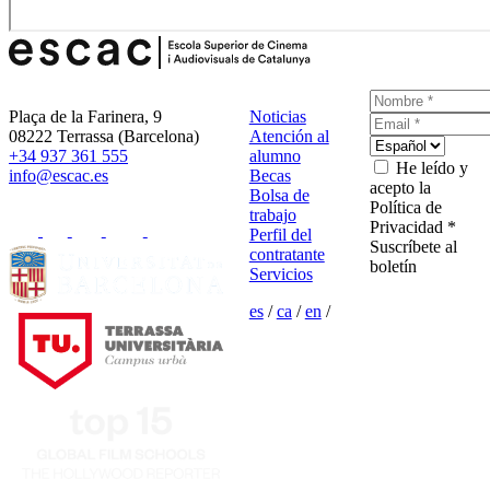
Plaça de la Farinera, 9
Noticias
08222 Terrassa (Barcelona)
Atención al
+34 937 361 555
alumno
He leído y
info@escac.es
Becas
acepto la
Bolsa de
Política de
trabajo
Privacidad *
Perfil del
Suscríbete al
contratante
boletín
Servicios
es
/
ca
/
en
/