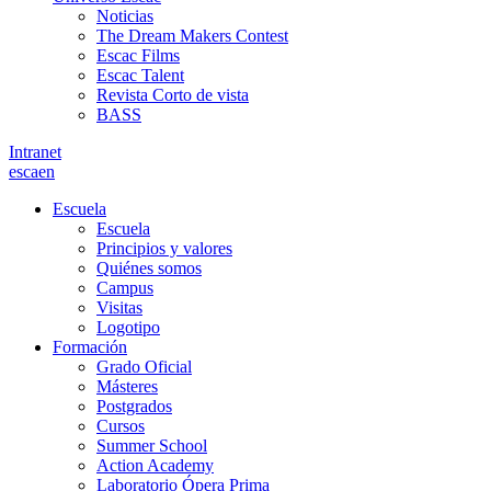
Noticias
The Dream Makers Contest
Escac Films
Escac Talent
Revista Corto de vista
BASS
Intranet
es
ca
en
Escuela
Escuela
Principios y valores
Quiénes somos
Campus
Visitas
Logotipo
Formación
Grado Oficial
Másteres
Postgrados
Cursos
Summer School
Action Academy
Laboratorio Ópera Prima