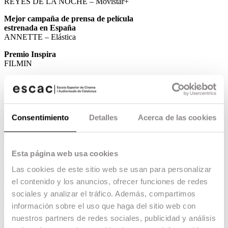
REYES DE LA NOCHE – Movistar+
Mejor campaña de prensa de película
estrenada en España
ANNETTE – Elástica
Premio Inspira
FILMIN
Mejor campaña de marketing de obras
audiovisuales no dirigidas a salas
cinematográficas.
EL CUENTO DE LA CRIADA – HBO Max
Consentimiento
Detalles
Acerca de las cookies
Mejor campaña marketing de película
estrenada en España
LA PEOR PERSONA DEL MUNDO – Elástica
Esta página web usa cookies
Mejor campaña de marketing de película
Las cookies de este sitio web se usan para personalizar
española
MEDITERRÁNEO – DeAplaneta
el contenido y los anuncios, ofrecer funciones de redes
sociales y analizar el tráfico. Además, compartimos
Los premios están organizados por la ESCAC y
cuentan con la colaboración de ComScore.
información sobre el uso que haga del sitio web con
nuestros partners de redes sociales, publicidad y análisis