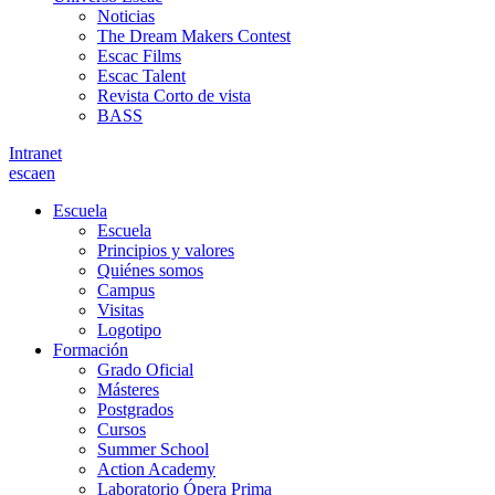
Noticias
The Dream Makers Contest
Escac Films
Escac Talent
Revista Corto de vista
BASS
Intranet
es
ca
en
Escuela
Escuela
Principios y valores
Quiénes somos
Campus
Visitas
Logotipo
Formación
Grado Oficial
Másteres
Postgrados
Cursos
Summer School
Action Academy
Laboratorio Ópera Prima