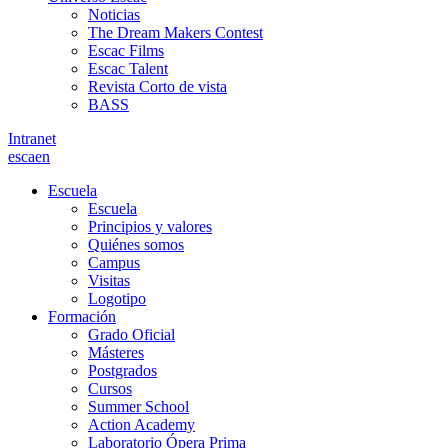
Noticias
The Dream Makers Contest
Escac Films
Escac Talent
Revista Corto de vista
BASS
Intranet
es
ca
en
Escuela
Escuela
Principios y valores
Quiénes somos
Campus
Visitas
Logotipo
Formación
Grado Oficial
Másteres
Postgrados
Cursos
Summer School
Action Academy
Laboratorio Ópera Prima