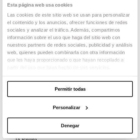
Como ya anticipamos hace unos días,
J. A.
Esta página web usa cookies
Bayona,
graduado, es miembro del jurado de la
Sección Oficial del Festival de Cannes
, que se
Las cookies de este sitio web se usan para personalizar
celebra del 14 al 25 de mayo en la ciudad
el contenido y los anuncios, ofrecer funciones de redes
francesa.
sociales y analizar el tráfico. Además, compartimos
El jurado está presidido por
Greta Gerwig
,
información sobre el uso que haga del sitio web con
aclamada actriz y directora de películas como
nuestros partners de redes sociales, publicidad y análisis
‘Frances Ha’, ‘Mujercitas’, o la reciente ‘Barbie’.
web, quienes pueden combinarla con otra información
Además, el
talento ESCAC
estará presente en
que les haya proporcionado o que hayan recopilado a
las secciones de industria del festival.
partir del uso que haya hecho de sus servicios.
Marché du Film
El
talento ESCAC
estará presente en
Marché
Permitir todas
du Film
, la sección de industria del
Festival de
Cannes.
Listado de
market screenings
con talento
Personalizar
ESCAC:
‘Casa en flames’
dir. Dani de la Orden
Denegar
‘Alumbramiento’
dir. Pau Teixidor
‘Free falling’
dir. Laura Jou Producida por
JA Bayona