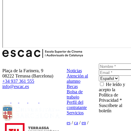
Plaça de la Farinera, 9
Noticias
08222 Terrassa (Barcelona)
Atención al
+34 937 361 555
alumno
He leído y
info@escac.es
Becas
acepto la
Bolsa de
Política de
trabajo
Privacidad *
Perfil del
Suscríbete al
contratante
boletín
Servicios
es
/
ca
/
en
/