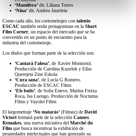
‘Mamífera’
dir. Liliana Torres
‘Nina’
dir. Andrea Jaurrieta
Como cada año, los cortometrajes con
talento
ESCAC
también serán protagonistas en la
Short
Film Corner
, un espacio del mercado que se ha
convertido en un punto de encuentro para la
industria del cortometraje.
Los títulos que forman parte de la selección son:
‘Cantarà l’alosa’
, de Xavier Montoriol.
Producción de Carolina Kuzeluk y Elías
Querejeta Zine Eskola
‘Cura sana’
, de Lucía G Romero.
Producción de ESCAC Films
‘Els buits’
, de Sofia Esteve, Marina Freixa
Roca, Isa Luengo. Producción de Nocturna
Films y Vayolet Films
El largometraje
‘No matarás’
(Filmax) de
David
Victori
formará parte de la selección
Cannes
Remakes
, una nueva iniciativa del
Marché du
Film
que busca incentivar la exhibición de
propiedades intelectuales que han generado su