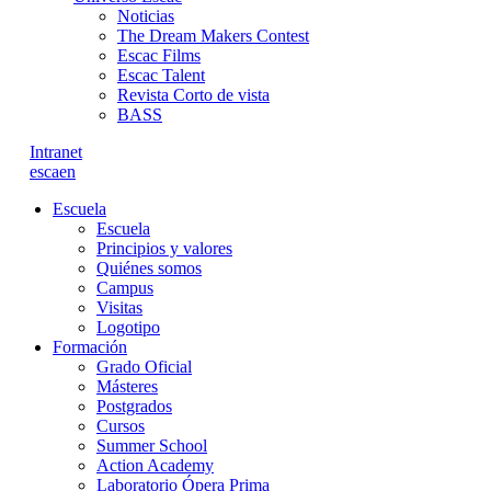
Noticias
The Dream Makers Contest
Escac Films
Escac Talent
Revista Corto de vista
BASS
Intranet
es
ca
en
Escuela
Escuela
Principios y valores
Quiénes somos
Campus
Visitas
Logotipo
Formación
Grado Oficial
Másteres
Postgrados
Cursos
Summer School
Action Academy
Laboratorio Ópera Prima