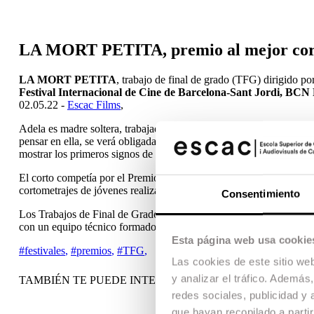
LA MORT PETITA, premio al mejor co
LA MORT PETITA
, trabajo de final de grado (TFG) dirigido po
Festival Internacional de Cine de Barcelona-Sant Jordi, B
02.05.22 -
Escac Films
,
Adela es madre soltera, trabajadora y humilde. Mientras trabaja, s
pensar en ella, se verá obligada a abrir los ojos y enfrentarse a 
mostrar los primeros signos de la demencia.
El corto competía por el Premio ESCAC al Mejor Cortometraje, co
cortometrajes de jóvenes realizadores de la ESCAC.
Consentimiento
Los Trabajos de Final de Grado (TFG) son los cortometrajes con l
con un equipo técnico formado íntegramente en ESCAC.
Esta página web usa cookie
#festivales
,
#premios
,
#TFG
,
Las cookies de este sitio we
y analizar el tráfico. Ademá
TAMBIÉN TE PUEDE INTERESAR
redes sociales, publicidad y
que hayan recopilado a parti