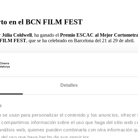
rto en el BCN FILM FEST
r
Júlia Coldwell
, ha ganado el
Premio ESCAC al Mejor Cortometraj
CN FILM FEST
, que se ha celebrado en Barcelona del 21 al 29 de abril.
u madre se hace cargo de su hijo. Inmersa en sus obligaciones que no le
una nueva realidad cuando, una madrugada, su madre se escapa de su casa
n dotación económica, en una sección que contaba con una selección 
Detalles
os que los estudiantes de ESCAC se gradúan. Están producidos por Esc
s
b se usan para personalizar el contenido y los anuncios, ofrecer
s, compartimos información sobre el uso que haga del sitio web 
 análisis web, quienes pueden combinarla con otra información q
r del uso que haya hecho de sus servicios.