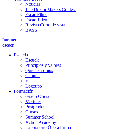
Noticias
The Dream Makers Contest
Escac Films
Escac Talent
Revista Corto de vista
BASS
Intranet
es
ca
en
Escuela
Escuela
Principios y valores
Quiénes somos
Campus
Visitas
Logotipo
Formación
Grado Oficial
Másteres
Postgrados
Cursos
Summer School
Action Academy
Laboratorio Ópera Prima