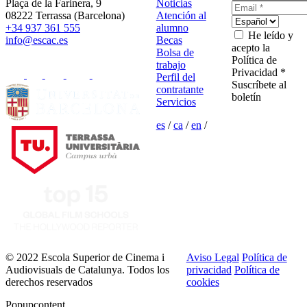
Plaça de la Farinera, 9
Noticias
08222 Terrassa (Barcelona)
Atención al
+34 937 361 555
alumno
He leído y
info@escac.es
Becas
acepto la
Bolsa de
Política de
trabajo
Privacidad *
Perfil del
Suscríbete al
contratante
boletín
Servicios
es
/
ca
/
en
/
© 2022 Escola Superior de Cinema i
Aviso Legal
Política de
Audiovisuals de Catalunya. Todos los
privacidad
Política de
derechos reservados
cookies
Popupcontent