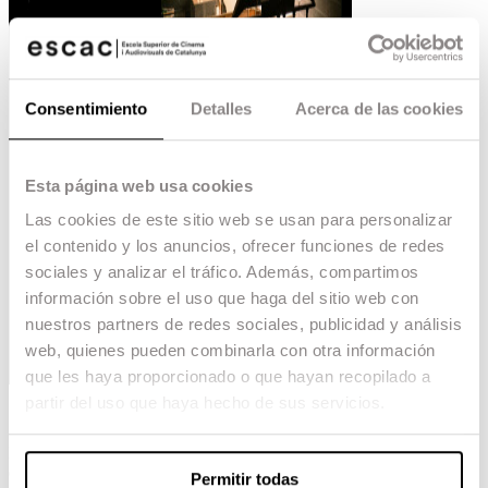
Consentimiento
Detalles
Acerca de las cookies
Esta página web usa cookies
Las cookies de este sitio web se usan para personalizar
el contenido y los anuncios, ofrecer funciones de redes
sociales y analizar el tráfico. Además, compartimos
información sobre el uso que haga del sitio web con
nuestros partners de redes sociales, publicidad y análisis
web, quienes pueden combinarla con otra información
que les haya proporcionado o que hayan recopilado a
partir del uso que haya hecho de sus servicios.
En esta primera jornada de puertas abiertas para
el nuevo curso, además de una visita por las
Permitir todas