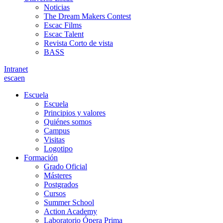
Noticias
The Dream Makers Contest
Escac Films
Escac Talent
Revista Corto de vista
BASS
Intranet
es
ca
en
Escuela
Escuela
Principios y valores
Quiénes somos
Campus
Visitas
Logotipo
Formación
Grado Oficial
Másteres
Postgrados
Cursos
Summer School
Action Academy
Laboratorio Ópera Prima