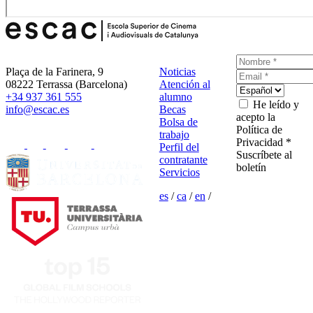
Plaça de la Farinera, 9
Noticias
08222 Terrassa (Barcelona)
Atención al
+34 937 361 555
alumno
He leído y
info@escac.es
Becas
acepto la
Bolsa de
Política de
trabajo
Privacidad *
Perfil del
Suscríbete al
contratante
boletín
Servicios
es
/
ca
/
en
/