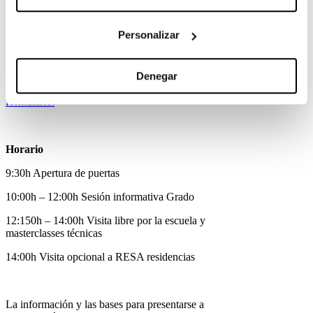
instalaciones y campus de la escuela, ofreceremos
una sesión informativa sobre el acceso al Grado
Oficial en Cinematografía y atenderemos todas
Personalizar
las dudas.
Para poder organizar el aforo y las salas donde se
Denegar
van a desarrollar las charlas, es imprescindible
confirmar asistencia a través del siguiente
formulario.
Horario
9:30h Apertura de puertas
10:00h – 12:00h Sesión informativa Grado
12:150h – 14:00h Visita libre por la escuela y
masterclasses técnicas
14:00h Visita opcional a RESA residencias
La información y las bases para presentarse a