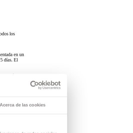
odos los
ientada en un
5 días. El
tro camino.
 agente de
Acerca de las cookies
un árbol y
ablemente
e su burbuja.
 su vida tal
.