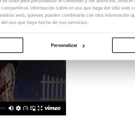
b se usan para personalizar el contenido y los anuncios, ofrecer
s, compartimos información sobre el uso que haga del sitio web 
 análisis web, quienes pueden combinarla con otra información q
r del uso que haya hecho de sus servicios.
Personalizar