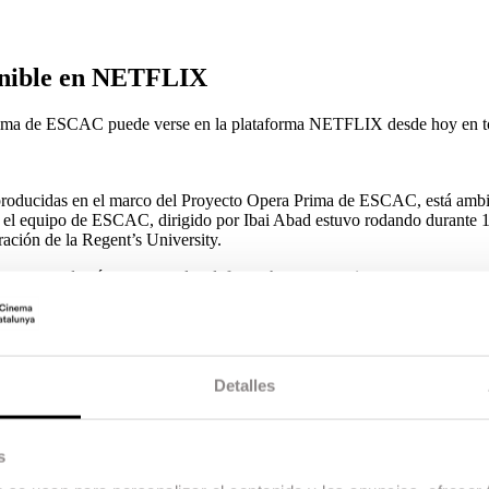
ible en NETFLIX
 Prima de ESCAC puede verse en la plataforma NETFLIX desde hoy en t
y producidas en el marco del Proyecto Opera Prima de ESCAC, está amb
 el equipo de ESCAC, dirigido por Ibai Abad estuvo rodando durante 1
ración de la Regent’s University.
or amor y de cómo a veces los defectos humanos se interponen en nues
os en la ESCAC, ha sido rodada en inglés y tiene a Film Factory como
Detalles
ndres. Una noche, mientras practica con su guitarra, un zapato cae de 
ventana de una habitación del campus. Los opuestos se atraen e inevit
yente en esta chica y la manera en que poco a poco va sacando a Eric d
s
 de su relación, Jo se va. Tras el intento fallido de seguir adelante con
a y decide viajar hasta el Burning Man, en medio del desierto de Nevada