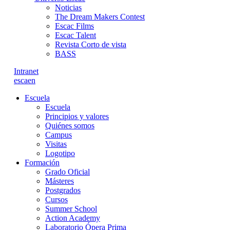
Noticias
The Dream Makers Contest
Escac Films
Escac Talent
Revista Corto de vista
BASS
Intranet
es
ca
en
Escuela
Escuela
Principios y valores
Quiénes somos
Campus
Visitas
Logotipo
Formación
Grado Oficial
Másteres
Postgrados
Cursos
Summer School
Action Academy
Laboratorio Ópera Prima