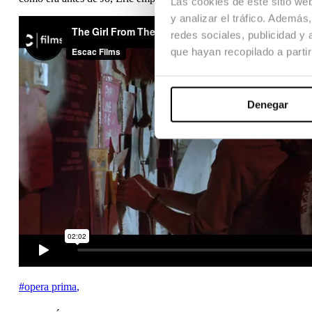
Las cookies de este sitio we
y analizar el tráfico. Ademá
redes sociales, publicidad y
que hayan recopilado a parti
Denegar
#opera prima
,