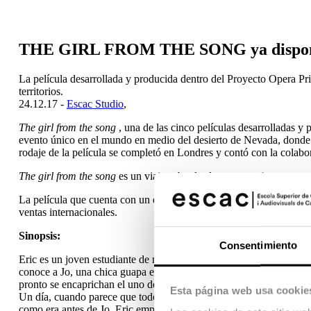
THE GIRL FROM THE SONG ya dispon
La película desarrollada y producida dentro del Proyecto Opera
territorios.
24.12.17 -
Escac Studio
,
The girl from the song
, una de las cinco películas desarrolladas 
evento único en el mundo en medio del desierto de Nevada, donde
rodaje de la película se completó en Londres y contó con la colabo
The girl from the song
es un viaje sobre las locuras que hacemos p
La película que cuenta con un equipo técnico formado por graduad
ventas internacionales.
Sinopsis:
Consentimiento
Eric es un joven estudiante de música que vive en un campus de Lo
conoce a Jo, una chica guapa e impulsiva que está huyendo por la 
pronto se encaprichan el uno del otro. Hay algo especialmente atra
Esta página web usa cookie
Un día, cuando parece que todo va viento en popa, y Eric está seguro
como era antes de Jo, Eric emprende la aventura de ir a recuperarl