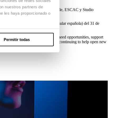
 funciones de redes sociales
con nuestros partners de
l —el Festival de Sitges, la Berlinale, ESCAC y Studio
ue les haya proporcionado o
te hasta las 23:59 horas (hora peninsular española) del 31 de
t the world, but those voices also need opportunities, support
Permitir todas
ave reached the third edition and are continuing to help open new