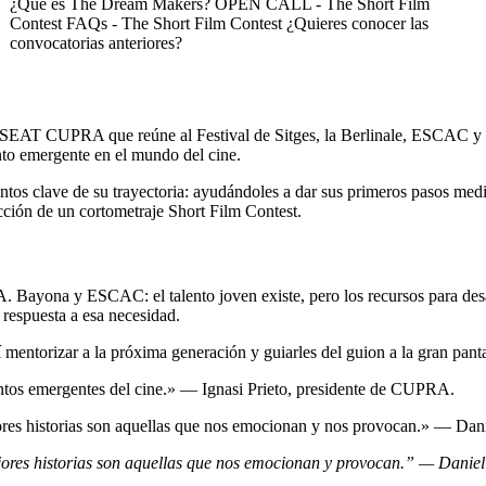
¿Qué es The Dream Makers?
OPEN CALL - The Short Film
Contest
FAQs - The Short Film Contest
¿Quieres conocer las
convocatorias anteriores?
n SEAT CUPRA que reúne al Festival de Sitges, la Berlinale, ESCAC y
ento emergente en el mundo del cine.
s clave de su trayectoria: ayudándoles a dar sus primeros pasos media
ucción de un cortometraje Short Film Contest.
 Bayona y ESCAC: el talento joven existe, pero los recursos para desar
respuesta a esa necesidad.
mí mentorizar a la próxima generación y guiarles del guion a la gran p
ntos emergentes del cine.» — Ignasi Prieto, presidente de CUPRA.
ejores historias son aquellas que nos emocionan y nos provocan.» — D
mejores historias son aquellas que nos emocionan y provocan.” — Dan