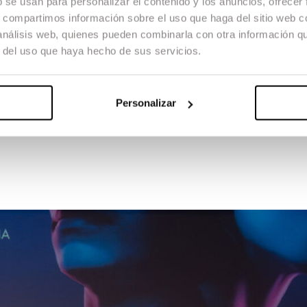
b se usan para personalizar el contenido y los anuncios, ofrecer
 lanzamiento de la tercera edición de The Dream Makers.
s, compartimos información sobre el uso que haga del sitio web 
lsada por la Fundación SEAT CUPRA, reúne a toda su red internaciona
 análisis web, quienes pueden combinarla con otra información q
Bayona y el actor Daniel Brühl, bajo un marco global unificado.
r del uso que haya hecho de sus servicios.
O
de participación que se abrirá el 24 de agosto de 2026, y estará vigen
n be a turning point. Cinema needs new voices and new ways of looking a
Personalizar
nd a real opportunity within the industry, and I am delighted that we h