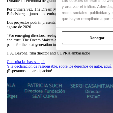
Las cookies de este sitio we
Durante la ceremonia de graduación de ESCAC 2026 se anunció el
y analizar el tráfico. Ademá
Por primera vez, The Dream Makers, la iniciativa de CUPRA impu
redes sociales, publicidad y
Babelsberg— junto a los embajadores de CUPRA, el cineasta J.A. 
que hayan recopilado a parti
Los proyectos podrán presentarse, mediante
ESTE FORMULARI
agosto de 2026.
“For emerging directors, seeing their vision become a real film ca
Denegar
and trust. The Dream Makers acts as a bridge between a first idea a
paths for the next generation together with CUPRA.”
J. A. Bayona, film director and CUPRA ambassador
Consulta las bases aquí.
Y la declaracion de responsable, sobre los derechos de autor, aquí.
¡Esperamos tu participación!