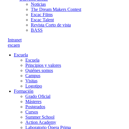
Noticias
The Dream Makers Contest
Escac Films
Escac Talent
Revista Corto de vista
BASS
Intranet
es
ca
en
Escuela
Escuela
Principios y valores
Quiénes somos
Campus
Visitas
Logotipo
Formación
Grado Oficial
Másteres
Postgrados
Cursos
Summer School
Action Academy
Laboratorio Ópera Prima