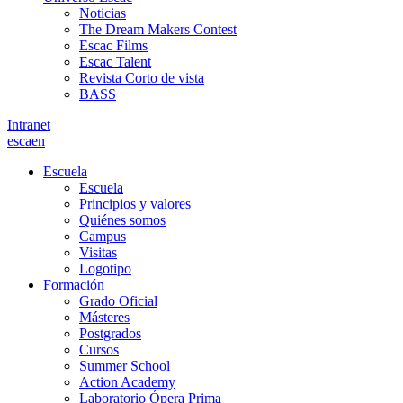
Noticias
The Dream Makers Contest
Escac Films
Escac Talent
Revista Corto de vista
BASS
Intranet
es
ca
en
Escuela
Escuela
Principios y valores
Quiénes somos
Campus
Visitas
Logotipo
Formación
Grado Oficial
Másteres
Postgrados
Cursos
Summer School
Action Academy
Laboratorio Ópera Prima