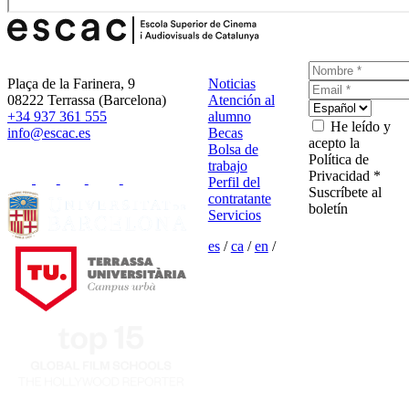
Plaça de la Farinera, 9
Noticias
08222 Terrassa (Barcelona)
Atención al
+34 937 361 555
alumno
He leído y
info@escac.es
Becas
acepto la
Bolsa de
Política de
trabajo
Privacidad *
Perfil del
Suscríbete al
contratante
boletín
Servicios
es
/
ca
/
en
/