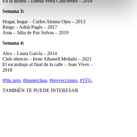
En la azotea – Damià Serra Cauchetiez – 2016
Semana 3:
Hogar, hogar – Carlos Alonso Ojea – 2013
Ringo – Adrià Pagès – 2017
Ama – Júlia de Paz Solvas – 2019
Semana 4:
Alex – Laura García – 2014
Club silencio – Irene Albanell Mellado – 2021
El escarabajo al final de la calle – Joan Vives –
2018
#fila zero
,
#masterclass
,
#proyecciones
,
#TFG
,
TAMBIÉN TE PUEDE INTERESAR