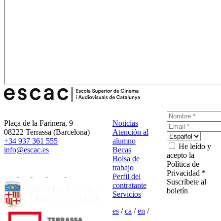
Plaça de la Farinera, 9
Noticias
08222 Terrassa (Barcelona)
Atención al
+34 937 361 555
alumno
He leído y
info@escac.es
Becas
acepto la
Bolsa de
Política de
trabajo
Privacidad *
Perfil del
Suscríbete al
contratante
boletín
Servicios
es
/
ca
/
en
/