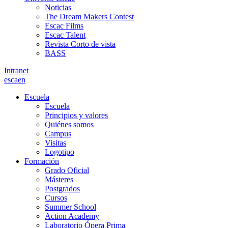
Noticias
The Dream Makers Contest
Escac Films
Escac Talent
Revista Corto de vista
BASS
Intranet
es
ca
en
Escuela
Escuela
Principios y valores
Quiénes somos
Campus
Visitas
Logotipo
Formación
Grado Oficial
Másteres
Postgrados
Cursos
Summer School
Action Academy
Laboratorio Ópera Prima