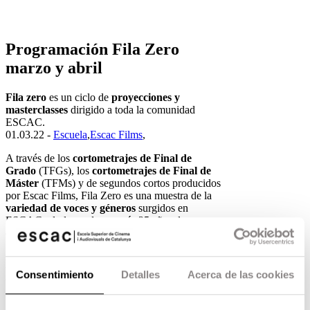
Programación Fila Zero
marzo y abril
Fila zero
es un ciclo de
proyecciones y
masterclasses
dirigido a toda la comunidad
ESCAC.
01.03.22 -
Escuela
,
Escac Films
,
A través de los
cortometrajes de Final de
Grado
(TFGs), los
cortometrajes de Final de
Máster
(TFMs) y de segundos cortos producidos
por Escac Films, Fila Zero es una muestra de la
variedad de voces y géneros
surgidos en
ESCAC a lo largo de sus más 25 años de
existencia.
Además, durante el mes de marzo recibiremos la
visita de personalidades de la industria que
Consentimiento
Detalles
Acerca de las cookies
vendrán a compartir con los alumnos de ESCAC
su larga experiencia y trayectoria.