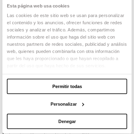
– 2 de marzo 15.30h
Diego San José y Borja
Esta página web usa cookies
Cobeaga.
Masterclass de Creación, dirección y
guion. Inscripción aquí.
Las cookies de este sitio web se usan para personalizar
– 18 de marzo 15.30h
Juan Pedro de Gaspar
.
el contenido y los anuncios, ofrecer funciones de redes
Masterclass de Dirección artística. Inscripción
sociales y analizar el tráfico. Además, compartimos
aquí.
– 28 de abril 15.30h.
Teresa Font.
Masterclass
información sobre el uso que haga del sitio web con
de montaje. Inscripción aquí
nuestros partners de redes sociales, publicidad y análisis
La Muestra de cortometrajes de Escac Films
web, quienes pueden combinarla con otra información
consta de 20 sesiones de tres cortos cada una, de
que les haya proporcionado o que hayan recopilado a
14h a 16h. Consulta aquí toda la programación
partir del uso que haya hecho de sus servicios.
del mes.
Semana 1:
Permitir todas
Mis Vacaciones -JA Bayona – 1999
La huida- Victor Carrey – 2010
Café para llevar- Patrícia Font – 2014
Personalizar
Semana 2:
La última virgen – Bàrbara Farré – 2017
Denegar
Ni oblit ni perdó – Jordi Boquet Claramunt –
2019