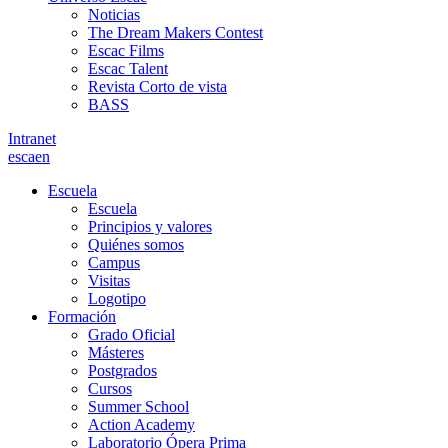
Noticias
The Dream Makers Contest
Escac Films
Escac Talent
Revista Corto de vista
BASS
Intranet
es
ca
en
Escuela
Escuela
Principios y valores
Quiénes somos
Campus
Visitas
Logotipo
Formación
Grado Oficial
Másteres
Postgrados
Cursos
Summer School
Action Academy
Laboratorio Ópera Prima