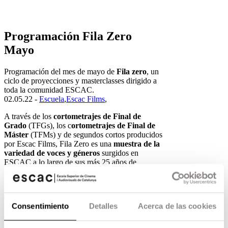
Programación Fila Zero
Mayo
Programación del mes de mayo de
Fila zero
, un
ciclo de proyecciones y masterclasses dirigido a
toda la comunidad ESCAC.
02.05.22 -
Escuela
,
Escac Films
,
A través de los
cortometrajes de Final de
Grado
(TFGs), los c
ortometrajes de Final de
Máster
(TFMs) y de segundos cortos producidos
por Escac Films, Fila Zero es una
muestra de la
variedad de voces y géneros
surgidos en
ESCAC a lo largo de sus más 25 años de
existencia.
La Muestra de cortometrajes de Escac Films
consta de 20 sesiones de tres cortos cada una, de
Consentimiento
Detalles
Acerca de las cookies
14h a 16h. Consulta aquí toda la programación
del mes.