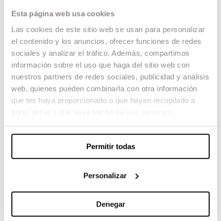
Semana 7
Esta página web usa cookies
Verano ’78 Serapi Soler – 2017
Las cookies de este sitio web se usan para personalizar
El camino de Santiago Mario Monzó – 2017
el contenido y los anuncios, ofrecer funciones de redes
sociales y analizar el tráfico. Además, compartimos
Calvario Lluis Margarit – 2019
información sobre el uso que haga del sitio web con
Semana 8
nuestros partners de redes sociales, publicidad y análisis
web, quienes pueden combinarla con otra información
Amo Àlez Gargot – 2017
que les haya proporcionado o que hayan recopilado a
El gran Corelli Abel Carbajal – 2019
partir del uso que haya hecho de sus servicios.
Insidia Paco Ruíz – 2017
Semana 9
Permitir todas
Bus story Jorge Yúdice – 2016
Benidorm 2017 Clàudia Costafreda – 2018
Personalizar
Rocco Gerard Nogueira – 2017
Denegar
Semana 10