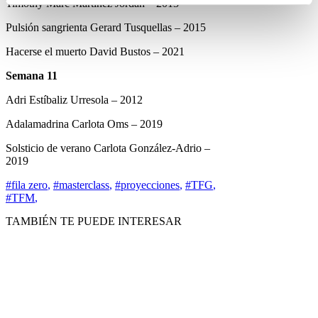
Timothy Marc Martínez Jordan – 2013
Pulsión sangrienta Gerard Tusquellas – 2015
Hacerse el muerto David Bustos – 2021
Semana 11
Adri Estíbaliz Urresola – 2012
Adalamadrina Carlota Oms – 2019
Solsticio de verano Carlota González-Adrio –
2019
#fila zero
,
#masterclass
,
#proyecciones
,
#TFG
,
#TFM
,
TAMBIÉN TE PUEDE INTERESAR