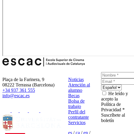
Plaça de la Farinera, 9
Noticias
08222 Terrassa (Barcelona)
Atención al
+34 937 361 555
alumno
He leído y
info@escac.es
Becas
acepto la
Bolsa de
Política de
trabajo
Privacidad *
Perfil del
Suscríbete al
contratante
boletín
Servicios
es
/
ca
/
en
/