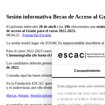
Sesión informativa Becas de Acceso al G
El próximo miércoles
20 de abril
a las
19h
ofreceremos una
sesió
de acceso al Grado para el curso 2022-2023.
08.04.22 -
Formación
,
Escuela
,
La sesión tendrá lugar vía ZOOM. Es imprescindible inscribirse al e
Para el curso 2022-2023 convocamos las
becas de acceso al Gra
Cinematografía (de hasta el 60%) y hasta 15 becas completas 
Los candidatos deberán presentarse en la Convocatoria Preliminar, 
de 2022.
Consentimiento
Consulta aquí las bases refundidas, calendario y procedimiento de
En la Fundación ESCAC queremos que cualquier joven con talento
Esta página web usa cookie
y el audiovisual, por ello destinamos un 13% de nuestro presupuesto
Las cookies de este sitio we
#becas
,
#grado
,
#sesión informativa
,
y analizar el tráfico. Ademá
redes sociales, publicidad y