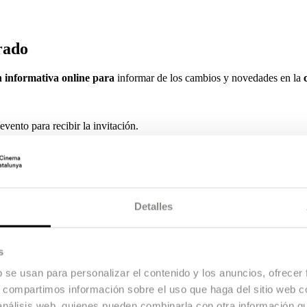
rado
n informativa online para
informar de los cambios y novedades en la
vento para recibir la invitación.
do en Cinematografía: hasta 15 becas de formación del Grado en
de formación del curso Foundation.
como cualquier otro aspirante a cursar el Grado en Cinematografía, el
2
Detalles
 la convocatoria del curso 2022-2023.
 y ganas de aprender pueda acceder a ESCAC y desarrollarse en el mu
s
 a la financiación de becas para los distintos estudios que ofrecemos en
b se usan para personalizar el contenido y los anuncios, ofrecer
s, compartimos información sobre el uso que haga del sitio web 
 análisis web, quienes pueden combinarla con otra información q