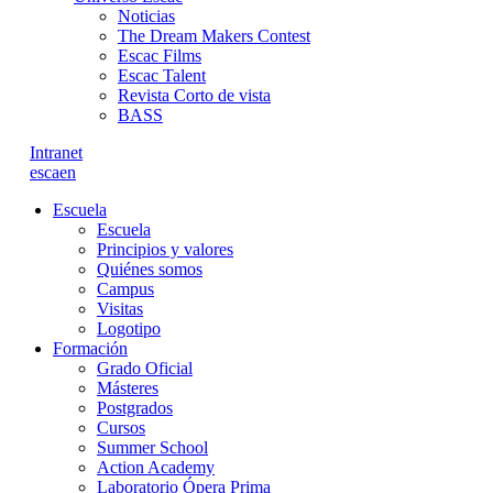
Noticias
The Dream Makers Contest
Escac Films
Escac Talent
Revista Corto de vista
BASS
Intranet
es
ca
en
Escuela
Escuela
Principios y valores
Quiénes somos
Campus
Visitas
Logotipo
Formación
Grado Oficial
Másteres
Postgrados
Cursos
Summer School
Action Academy
Laboratorio Ópera Prima