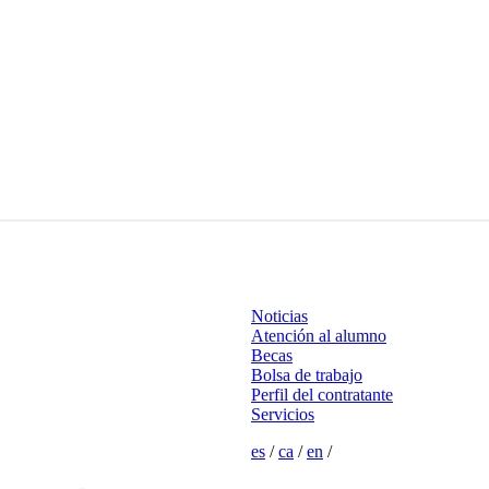
Noticias
Atención al alumno
Becas
Bolsa de trabajo
Perfil del contratante
Servicios
es
/
ca
/
en
/