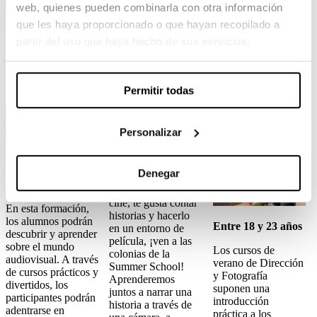
web, quienes pueden combinarla con otra información
que les haya proporcionado o que hayan recopilado a
partir del uso que haya hecho de sus servicios.
Summer
Colonias
Cursos de
School
verano de
Permitir todas
dirección y
fotografia
Personalizar
Entre 12 y 16 años
Denegar
Entre 10 y 17 años
Si te apasiona el
cine, te gusta contar
En esta formación,
historias y hacerlo
los alumnos podrán
Entre 18 y 23 años
en un entorno de
descubrir y aprender
película, ¡ven a las
sobre el mundo
Los cursos de
colonias de la
audiovisual. A través
verano de Dirección
Summer School!
de cursos prácticos y
y Fotografía
Aprenderemos
divertidos, los
suponen una
juntos a narrar una
participantes podrán
introducción
historia a través de
adentrarse en
práctica a los