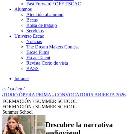
Fast Forward / OFF ESCAC
Alumnos
Atención al alumno
Becas
Bolsa de trabajo
Servicios
Universo Escac
Noticias
The Dream Makers Contest
Escac Films
Escac Talent
Revista Corto de vista
BASS
Intranet
es
/
ca
/
en
/
O ÓPERA PRIMA - CONVOCATORIA ABIERTA 2026
FORMACIÓN / SUMMER SCHOOL
FORMACIÓN / SUMMER SCHOOL
Summer School
Descubre la narrativa
audiovisual