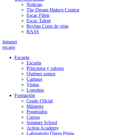
Noticias
The Dream Makers Contest
Escac Films
Escac Talent
Revista Corto de vista
BASS
Intranet
es
ca
en
Escuela
Escuela
Principios y valores
Quiénes somos
Campus
Visitas
Logotipo
Formación
Grado Oficial
Másteres
Postgrados
Cursos
Summer School
Action Academy
Laboratorio Ópera Prima