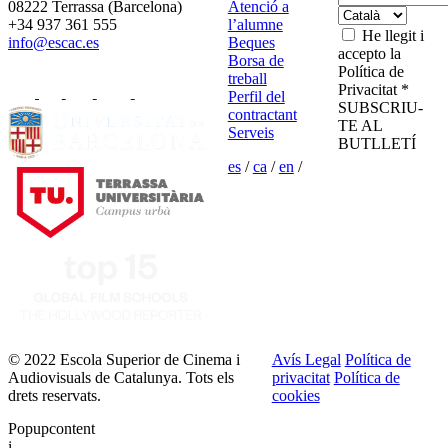
08222 Terrassa (Barcelona)
Atenció a
+34 937 361 555
l’alumne
He llegit i
info@escac.es
Beques
accepto la
Borsa de
Política de
treball
Privacitat *
Perfil del
SUBSCRIU-
contractant
TE AL
Serveis
BUTLLETÍ
es
/
ca
/
en
/
© 2022 Escola Superior de Cinema i
Avís Legal
Política de
Audiovisuals de Catalunya. Tots els
privacitat
Política de
drets reservats.
cookies
Popupcontent
i