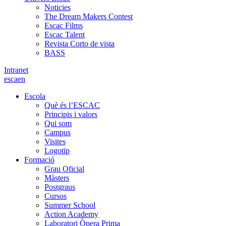
Noticies
The Dream Makers Contest
Escac Films
Escac Talent
Revista Corto de vista
BASS
Intranet
es
ca
en
Escola
Què és l’ESCAC
Principis i valors
Qui som
Campus
Visites
Logotip
Formació
Grau Oficial
Màsters
Postgraus
Cursos
Summer School
Action Academy
Laboratori Òpera Prima