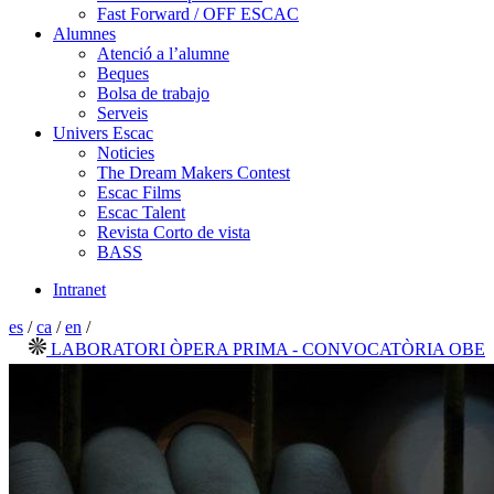
Fast Forward / OFF ESCAC
Alumnes
Atenció a l’alumne
Beques
Bolsa de trabajo
Serveis
Univers Escac
Noticies
The Dream Makers Contest
Escac Films
Escac Talent
Revista Corto de vista
BASS
Intranet
es
/
ca
/
en
/
LABORATORI ÒPERA PRIMA - CONVOCATÒRIA OBERTA 