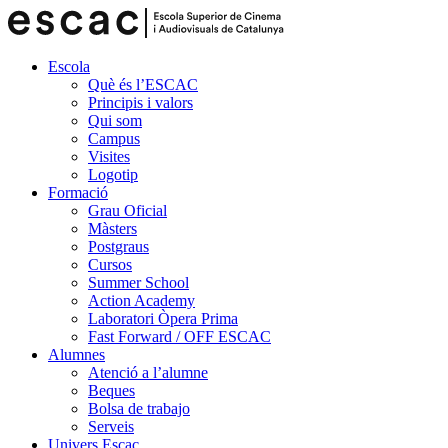
Escola
Què és l’ESCAC
Principis i valors
Qui som
Campus
Visites
Logotip
Formació
Grau Oficial
Màsters
Postgraus
Cursos
Summer School
Action Academy
Laboratori Òpera Prima
Fast Forward / OFF ESCAC
Alumnes
Atenció a l’alumne
Beques
Bolsa de trabajo
Serveis
Univers Escac