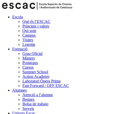
Escola
Què és l’ESCAC
Principis i valors
Qui som
Campus
Visites
Logotip
Formació
Grau Oficial
Màsters
Postgraus
Cursos
Summer School
Action Academy
Laboratori Òpera Prima
Fast Forward / OFF ESCAC
Alumnes
Atenció a l’alumne
Beques
Bolsa de trabajo
Serveis
Univers Escac