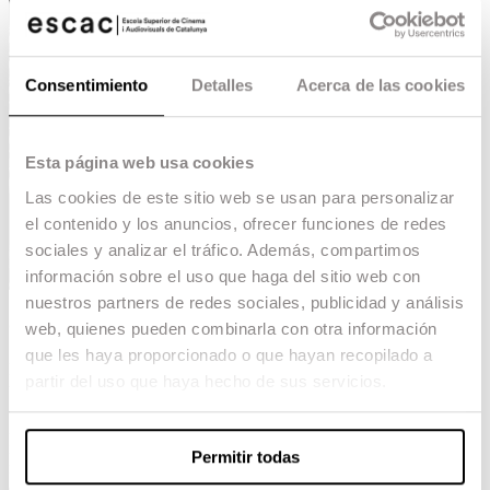
Consentimiento
Detalles
Acerca de las cookies
Esta página web usa cookies
Las cookies de este sitio web se usan para personalizar
el contenido y los anuncios, ofrecer funciones de redes
sociales y analizar el tráfico. Además, compartimos
información sobre el uso que haga del sitio web con
nuestros partners de redes sociales, publicidad y análisis
Qui pot aplicar
web, quienes pueden combinarla con otra información
que les haya proporcionado o que hayan recopilado a
La borsa de treball per alumnes està oberta
partir del uso que haya hecho de sus servicios.
únicament a alumnat en actiu o candidats
amb la PAP aprovada. Es requisit
indispensable tenir la nacionalitat espanyola
i/o en cas d’alumnes estrangers, tenir un
Permitir todas
número de la Seguretat Social -per ofertes
de conveni de pràctiques- o permís de