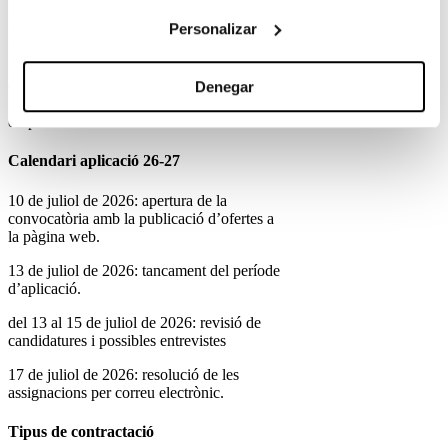
treball en vigor a l’hora d’optar a la feina -
Personalizar
per ofertes de contracte laboral-.
L’alumnat que ha obtingut una feina en
convocatòries anteriors i vol tornar a
Denegar
postular, han de tornar a fer el procés
d’aplicació.
Calendari aplicació 26-27
10 de juliol de 2026: apertura de la
convocatòria amb la publicació d’ofertes a
la pàgina web.
13 de juliol de 2026: tancament del període
d’aplicació.
del 13 al 15 de juliol de 2026: revisió de
candidatures i possibles entrevistes
17 de juliol de 2026: resolució de les
assignacions per correu electrònic.
Tipus de contractació