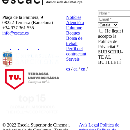
Plaça de la Farinera, 9
Notícies
08222 Terrassa (Barcelona)
Atenció a
+34 937 361 555
l’alumne
He llegit i
info@escac.es
Beques
accepto la
Borsa de
Política de
treball
Privacitat *
Perfil del
SUBSCRIU-
contractant
TE AL
Serveis
BUTLLETÍ
es
/
ca
/
en
/
© 2022 Escola Superior de Cinema i
Avís Legal
Política de