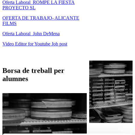
Oferta Laboral_ROMPE LA FIESTA
PROYECTO SL
OFERTA DE TRABAJO- ALICANTE
FILMS
Oferta Laboral_John DeMena
Video Editor for Youtube Job post
Borsa de treball per
alumnes