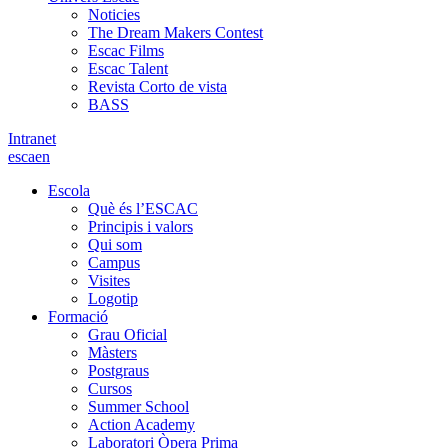
Noticies
The Dream Makers Contest
Escac Films
Escac Talent
Revista Corto de vista
BASS
Intranet
es
ca
en
Escola
Què és l’ESCAC
Principis i valors
Qui som
Campus
Visites
Logotip
Formació
Grau Oficial
Màsters
Postgraus
Cursos
Summer School
Action Academy
Laboratori Òpera Prima