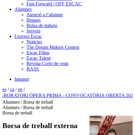
Fast Forward / OFF ESCAC
Alumnes
Atenció a l’alumne
Beques
Bolsa de trabajo
Serveis
Univers Escac
Noticies
The Dream Makers Contest
Escac Films
Escac Talent
Revista Corto de vista
BASS
Intranet
es
/
ca
/
en
/
ATORI ÒPERA PRIMA - CONVOCATÒRIA OBERTA 2026
Alumnes / Borsa de treball
Alumnes / Borsa de treball
Borsa de treball
Borsa de treball externa