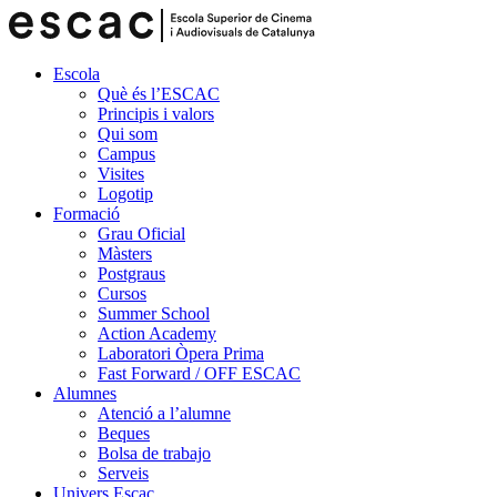
Escola
Què és l’ESCAC
Principis i valors
Qui som
Campus
Visites
Logotip
Formació
Grau Oficial
Màsters
Postgraus
Cursos
Summer School
Action Academy
Laboratori Òpera Prima
Fast Forward / OFF ESCAC
Alumnes
Atenció a l’alumne
Beques
Bolsa de trabajo
Serveis
Univers Escac