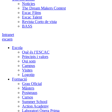
Noticies
The Dream Makers Contest
Escac Films
Escac Talent
Revista Corto de vista
BASS
Intranet
es
ca
en
Escola
Què és l’ESCAC
Principis i valors
Qui som
Campus
Visites
Logotip
Formació
Grau Oficial
Màsters
Postgraus
Cursos
Summer School
Action Academy
Laboratori Òpera Prima