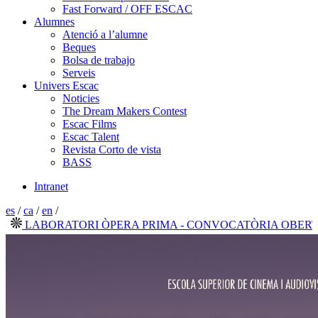
Fast Forward / OFF ESCAC
Alumnes
Atenció a l’alumne
Beques
Bolsa de trabajo
Serveis
Univers Escac
Noticies
The Dream Makers Contest
Escac Films
Escac Talent
Revista Corto de vista
BASS
Intranet
es
/
ca
/
en
/
LABORATORI ÒPERA PRIMA - CONVOCATÒRIA OBERTA 202