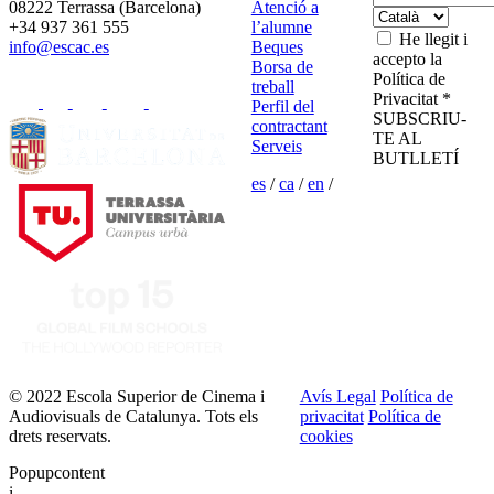
08222 Terrassa (Barcelona)
Atenció a
+34 937 361 555
l’alumne
He llegit i
info@escac.es
Beques
accepto la
Borsa de
Política de
treball
Privacitat *
Perfil del
SUBSCRIU-
contractant
TE AL
Serveis
BUTLLETÍ
es
/
ca
/
en
/
© 2022 Escola Superior de Cinema i
Avís Legal
Política de
Audiovisuals de Catalunya. Tots els
privacitat
Política de
drets reservats.
cookies
Popupcontent
i